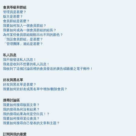
會員等級和群組
管理員是甚麼？
版主是甚麼？
會員群組是甚麼？
我要如何加入一個會員群組？
我要如何成為一個會員群組的組長？
為何某些會員群組能顯示出不同的顏色？
「預設會員群組」是甚麼？
「管理團隊」連結是甚麼？
私人訊息
我不能發送私人訊息！
我老是收到不想要的私人訊息！
我收到了這個討論區裡的會員發送的廣告或騷擾之電子郵件！
好友與黑名單
好友與黑名單是甚麼？
我要如何於好友或黑名單中增加/刪除會員？
搜尋討論區
我要如何搜尋版面文章？
我的搜尋為何沒有結果？
我的搜尋結果為何是空白頁！？
我要如何搜尋某位會員？
我要如何搜尋自己發表的文章和主題？
訂閱與我的最愛