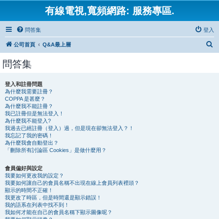
有線電視,寬頻網路: 服務專區.
問答集
登入
搜
公司首頁
Q&A最上層
尋
問答集
登入和註冊問題
為什麼我需要註冊？
COPPA 是甚麼？
為什麼我不能註冊？
我已註冊但是無法登入！
為什麼我不能登入?
我過去已經註冊（登入）過，但是現在卻無法登入？！
我忘記了我的密碼！
為什麼我會自動登出？
「刪除所有討論區 Cookies」是做什麼用？
會員偏好與設定
我要如何更改我的設定？
我要如何讓自己的會員名稱不出現在線上會員列表裡頭？
顯示的時間不正確！
我更改了時區，但是時間還是顯示錯誤！
我的語系在列表中找不到！
我如何才能在自己的會員名稱下顯示圖像呢？