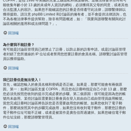
COPPA，是指 1998 年美國的兒童上線隱私和保護條例。這條法律要求任何有可
能收集年齡小於 13 歲的未成年人資訊的網站，必須獲得其父母的同意，或者其他
合法監護人的容許。如果您不能確認您的註冊是否得遵守此法律，請聯繫律師以
獲得援助。請注意 phpBB Limited 和討論區的擁有者，並不會提供法律諮詢，也
不為各種法律事件提供幫助，除非有問題概述，如：「我要與誰聯繫有關與此討
論區相關的濫用和或法律問題？」。
回頂端
為什麼我不能註冊？
有可能是討論區管理員已經禁止了註冊，以防止新的訪客申請。或是討論區管理
者封鎖了您所連線的 IP 位址或者禁用您想要註冊的會員名稱。請聯繫討論區管理
員以獲得協助。
回頂端
我已註冊但是無法登入！
首先，確認您輸入的會員名稱和密碼是否正確。如果是，那麼可能會有兩個原
因。第一：如果討論區支援 COPPA，而且您在註冊時指定自己小於 13 歲，那麼
您必須先按照您收到的提示完成必要的步驟。第二個原因：很可能是因為您的帳
號尚未啟用。某些討論區需要新註冊會員在登入前由自己或由管理員啟用帳號。
當您完成註冊時討論區將告訴您是否需要啟用您的帳號。如果您收到了電子郵
件，那麼就按照其中的步驟完成啟用，如果您沒有收到電子郵件，那麼您註冊的
電子郵件位址可能不正確，或者是被當作是廣告信而過濾掉。如果您確信電子郵
件位址沒錯，那麼請聯繫管理員。
回頂端