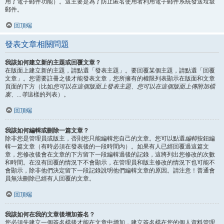
用了電子郵件功能）。這主要是為了防止匿名使用者利用電子郵件系統發送垃圾
郵件。
回頂端
發表文章相關問題
我該如何建立新的主題或回覆文章？
在版面上建立新的主題，請點選「發表主題」。要回覆某個主題，請點選「回覆
文章」。您需要註冊之後才能發表文章，您所擁有的權限列表顯示在版面和文章
頁面的下方（比如
您可以在這個版面上發表主題、您可以在這個版面上傳附加檔
案、...等
這樣的列表）。
回頂端
我該如何編輯或刪除一篇文章？
除非您是管理員或版主，否則您只能編輯您自己的文章。您可以點選
編輯
按鈕編
輯一篇文章（有時必須在發表後的一段時間內）。如果有人已經回覆過這篇文
章，您修改後會在文章的下方留下一段編輯過後的記錄，這將列出您修改的次數
和時間。在沒有回覆的情況下不會顯示，在管理員和版主修改的情況下也可能不
會顯示，除非他們決定留下一段記錄說明他們編輯文章的原因。請注意！普通會
員無法刪除已經有人回覆的文章。
回頂端
我該如何在我的文章後增加簽名？
您必須先建立一個簽名檔後才能在文章中增加，建立簽名檔在您的個人資料管理