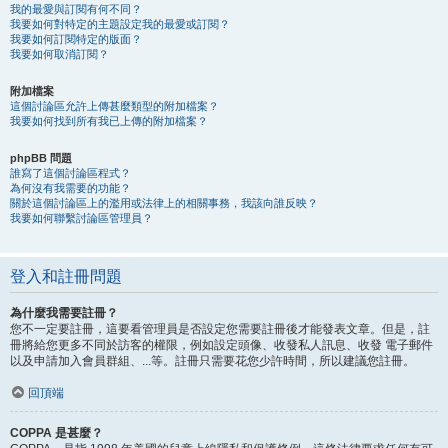
我的最愛與訂閱有何不同？
我要如何對特定的主題設定我的最愛或訂閱？
我要如何訂閱特定的版面？
我要如何取消訂閱？
附加檔案
這個討論區允許上傳甚麼類型的附加檔案？
我要如何找到所有我已上傳的附加檔案？
phpBB 問題
誰寫了這個討論區程式？
為何沒有我需要的功能？
關於這個討論區上的濫用或法律上的相關事務，我該向誰反映？
我要如何聯繫討論區管理員？
登入和註冊問題
為什麼我需要註冊？
您不一定要註冊，這要看管理員是否設定您需要註冊後才能發表文章。但是，註
冊將給您更多不同於訪客的權限，例如設定頭像、收發私人訊息、收發 電子郵件
以及申請加入會員群組、...等。註冊只需要花您少許時間，所以建議您註冊。
回頂端
COPPA 是甚麼？