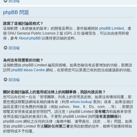
回頂端
phpBB 問題
誰寫了這個討論區程式？
這個軟體（未經修改的版本）的開發及釋出，著作版權歸於
phpBB Limited
。遵
循 GNU General Public Licence 2 版 (GPL-2.0) 版權宣告，可以自由使用和發
佈，參考
About phpBB
以獲得更詳細的資料。
回頂端
為何沒有我需要的功能？
這個軟體由 phpBB Limited 編寫與授權。如果您確信有必要增加的功能，那麼請
訪問
phpBB Ideas Centre
網站，在那裡您可以票選已有的想法或建議新的功能。
回頂端
關於這個討論區上的濫用或法律上的相關事務，我該向誰反映？
您可以向任何一位在「管理團隊」列表上的管理員反映。如果沒有獲得回覆，那
麼您應該聯繫該網域名稱的擁有者（利用
whois lookup
查詢）或者，如果這個討
論區是運行在免費的伺服器（例如 yahoo、free、fr、f2s、com、...等），那麼請
聯繫其管理者或違規管理部門。請注意！phpBB Limited
沒有權力
和義務來管理
使用這個討論區的會員行為。不要對 phpBB Limited 詢問
沒有直接關係
到
phpBB.com 網站之任何的法律（服務中斷、連帶責任、誹謗、...等）問題。如果
您給 phpBB Limited 寄送
關於任何第三者
使用此軟體的信件，都將可能獲得簡短
的聲明或不予回覆。