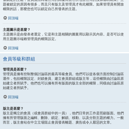
題被鎖定的原因有很多，而且只有版主及管理員才有此權限。如果管理員有開放
權限的話，那麼您也可以鎖定自己所發表的主題。
回頂端
主題圖示是甚麼？
主題圖示是由發表者選定，它是和主題相關的圖案用以顯示其內容。是否可以使
用主題圖示端賴管理員的權限設定。
回頂端
會員等級和群組
管理員是甚麼？
管理員是擁有控制整個討論區的最高等級會員。他們可以從各個方面控制討論區
運作，包括權限設定、封鎖會員、建立會員群組或版主等，這些權限由討論區原
始建立者所賦予。他們也可以擁有所有版面的版主全部的權限，同樣由討論區原
始建立者所賦予。
回頂端
版主是甚麼？
版主是獨立的會員（或會員群組中的一員），他們日常的工作是照顧版面。他們
擁有所管理版面之編輯、刪除、鎖定、解鎖、移動、以及分割主題的權力。一般
而言，版主會站在中立立場阻止會員發表離題、廣告或令人厭惡的文章。