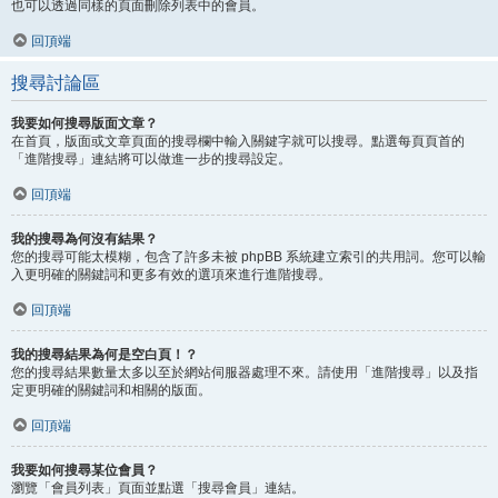
也可以透過同樣的頁面刪除列表中的會員。
回頂端
搜尋討論區
我要如何搜尋版面文章？
在首頁，版面或文章頁面的搜尋欄中輸入關鍵字就可以搜尋。點選每頁頁首的
「進階搜尋」連結將可以做進一步的搜尋設定。
回頂端
我的搜尋為何沒有結果？
您的搜尋可能太模糊，包含了許多未被 phpBB 系統建立索引的共用詞。您可以輸
入更明確的關鍵詞和更多有效的選項來進行進階搜尋。
回頂端
我的搜尋結果為何是空白頁！？
您的搜尋結果數量太多以至於網站伺服器處理不來。請使用「進階搜尋」以及指
定更明確的關鍵詞和相關的版面。
回頂端
我要如何搜尋某位會員？
瀏覽「會員列表」頁面並點選「搜尋會員」連結。