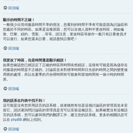
回頂端
顯示的時間不正確！
一般很少出現伺服器時間不準的情況，您看到的時間不準有可能是因為討論區和
您處於不同的時區。如果是這種原因，您可以在個人資料中更改時區，例如倫
敦、巴黎、紐約、雪梨、...等等。請注意，更改時區等操作一般只有註冊會員才
可以進行。如果您還未註冊，就請盡快註冊吧！
回頂端
我更改了時區，但是時間還是顯示錯誤！
如果您確認您已經設定了正確的時區而時間依然錯誤，這很有可能是因為儲存在
伺服器的時間是不正確的。討論區並未對標準時間和日光節約時間之間的變更做
周密的處理，所以在夏季的月份裡時間有可能會和當地時間有一個小時的時間
差。
回頂端
我的語系在列表中找不到！
這可能是沒有您所用語言的語系檔，或者雖然有但是這個討論區的管理員並未安
裝它。請試著詢問討論區的管理員是否可以安裝這種語言。如果確實沒有這種語
言的語系檔，您可以參與我們的翻譯工作，建立您的語系檔。更多的相關訊息可
以在
phpBB
網站上找到。
回頂端