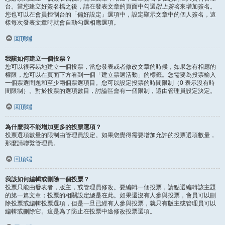
台。當您建立好簽名檔之後，請在發表文章的頁面中勾選
附上簽名
來增加簽名。
您也可以在會員控制台的「偏好設定」選項中，設定顯示文章中的個人簽名，這
樣每次發表文章時就會自動勾選相應選項。
回頂端
我該如何建立一個投票？
您可以很容易地建立一個投票，當您發表或者修改文章的時候，如果您有相應的
權限，您可以在頁面下方看到一個「建立票選活動」的標籤。您需要為投票輸入
一個票選問題和至少兩個票選項目。您可以設定投票的時間限制（0 表示沒有時
間限制）。對於投票的選項數目，討論區會有一個限制，這由管理員設定決定。
回頂端
為什麼我不能增加更多的投票選項？
投票選項數量的限制由管理員設定。如果您覺得需要增加允許的投票選項數量，
那麼請聯繫管理員。
回頂端
我該如何編輯或刪除一個投票？
投票只能由發表者，版主，或管理員修改。要編輯一個投票，請點選編輯該主題
的第一篇文章；投票的相關設定總是在此。如果還沒有人參與投票，會員可以刪
除投票或編輯投票選項，但是一旦已經有人參與投票，就只有版主或管理員可以
編輯或刪除它。這是為了防止在投票中途修改投票選項。