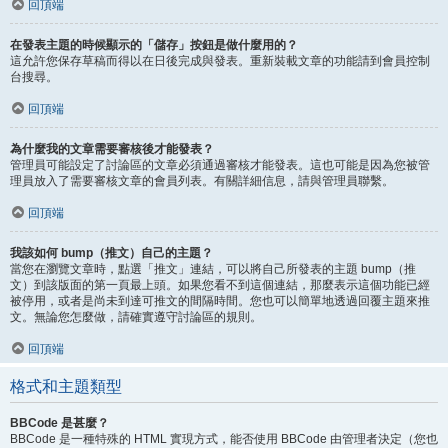
回頂端
在發表主題的時候顯示的「儲存」按鈕是做什麼用的？
這允許您保存草稿而得以在日後完成與發表。重新裝載文章的功能請到會員控制
台搜尋。
回頂端
為什麼我的文章需要審核後才能發表？
管理員可能設定了討論區的文章必須通過審核才能發表。這也可能是因為您被管
理員放入了需要審核文章的會員列表。有關詳細信息，請與管理員聯繫。
回頂端
我該如何 bump（推文）自己的主題？
當您在瀏覽文章時，點選「推文」連結，可以將自己所發表的主題 bump（推
文）到該版面的第一頁最上頭。如果您看不到這個連結，那麼表示這個功能已經
被停用，或者是尚未到達可推文的間隔時間。您也可以簡單地透過回覆主題來推
文。無論您怎麼做，請確實遵守討論區的規則。
回頂端
格式和主題類型
BBCode 是甚麼？
BBCode 是一種特殊的 HTML 實現方式，能否使用 BBCode 由管理者決定（您也