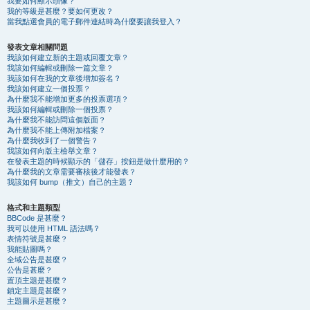
我要如何顯示頭像？
我的等級是甚麼？要如何更改？
當我點選會員的電子郵件連結時為什麼要讓我登入？
發表文章相關問題
我該如何建立新的主題或回覆文章？
我該如何編輯或刪除一篇文章？
我該如何在我的文章後增加簽名？
我該如何建立一個投票？
為什麼我不能增加更多的投票選項？
我該如何編輯或刪除一個投票？
為什麼我不能訪問這個版面？
為什麼我不能上傳附加檔案？
為什麼我收到了一個警告？
我該如何向版主檢舉文章？
在發表主題的時候顯示的「儲存」按鈕是做什麼用的？
為什麼我的文章需要審核後才能發表？
我該如何 bump（推文）自己的主題？
格式和主題類型
BBCode 是甚麼？
我可以使用 HTML 語法嗎？
表情符號是甚麼？
我能貼圖嗎？
全域公告是甚麼？
公告是甚麼？
置頂主題是甚麼？
鎖定主題是甚麼？
主題圖示是甚麼？