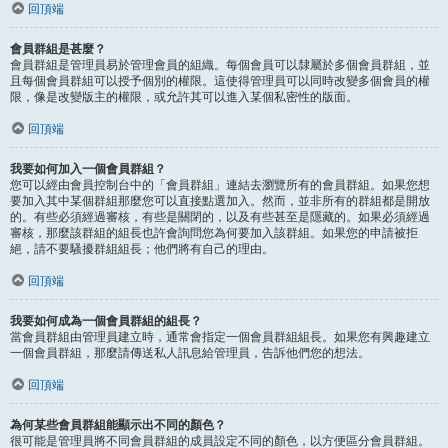
回頂端
會員群組是甚麼？
會員群組是管理員易於管理會員的組織。每個會員可以隸屬於多個會員群組，並
且每個會員群組可以授予個別的權限。這使得管理員可以同時改變多個會員的權
限，像是改變版主的權限，或允許其可以進入某個私密性的版面。
回頂端
我要如何加入一個會員群組？
您可以經由會員控制台中的「會員群組」連結去瀏覽所有的會員群組。如果您想
要加入其中某個群組那麼您可以直接點選加入。然而，並非所有的群組都是開放
的。有些必須經過審核，有些是關閉的，以及有些甚至是隱藏的。如果必須經過
審核，那麼該群組的組長也許會詢問您為何要加入該群組。如果您的申請被拒
絕，請不要騷擾群組組長；他們將有自己的理由。
回頂端
我要如何成為一個會員群組的組長？
當會員群組由管理員建立時，通常會指定一個會員群組組長。如果您有興趣建立
一個會員群組，那麼請傳送私人訊息給管理員，告訴他們您的想法。
回頂端
為何某些會員群組能顯示出不同的顏色？
很可能是管理員將不同會員群組的成員設定不同的顏色，以方便區分會員群組。