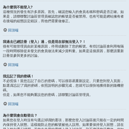
為什麼我不能登入?
這種情況的發生有許多原因。首先，確認您輸入的會員名稱和密碼是否正確。如
果是，請聯聯繫討論區管理員確認您的帳號是否被禁用。也有可能是網站擁有者
在後端的組態設定錯誤，而他們需要做修正。
回頂端
我過去已經註冊（登入）過，但是現在卻無法登入？！
很有可能管理員由於某種原因，停用或刪除了您的帳號。有些討論區會利用每隔
一段時間移除從未發文的會員做法來減少資料量。如果是這個原因，那麼請重新
註冊並參與更多的討論。
回頂端
我忘記了我的密碼！
不必慌張！當您忘記了自己的密碼，可以很容易重新設定。只要您到登入頁面，
點選
我忘記了我的密碼
，依照說明的步驟完成，您就可以很快地獲得新的隨機密
碼。
但是，如果您不能夠重設您的密碼，請聯繫討論區管理員。
回頂端
為什麼我會自動登出？
如果您在登入時沒有勾選
記得我
的選項，那麼您登入討論區後只能在一定的時間
內保持登入狀態。這樣能防止您的帳號被他人誤用。如果要保持登入狀態，請在