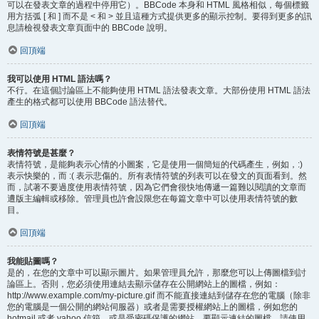
可以在發表文章的過程中停用它）。BBCode 本身和 HTML 風格相似，每個標籤
用方括弧 [ 和 ] 而不是 < 和 > 並且這種方式提供更多的顯示控制。要得到更多的訊
息請檢視發表文章頁面中的 BBCode 說明。
回頂端
我可以使用 HTML 語法嗎？
不行。在這個討論區上不能夠使用 HTML 語法發表文章。大部份使用 HTML 語法
產生的格式都可以使用 BBCode 語法替代。
回頂端
表情符號是甚麼？
表情符號，是能夠表示心情的小圖案，它是使用一個簡短的代碼產生，例如，:)
表示快樂的，而 :( 表示悲傷的。所有表情符號的列表可以在發文的頁面看到。然
而，試著不要過度使用表情符號，因為它們會很快地傳遞一篇難以閱讀的文章而
遭版主編輯或移除。管理員也許會設限您在每篇文章中可以使用表情符號的數
目。
回頂端
我能貼圖嗎？
是的，在您的文章中可以顯示圖片。如果管理員允許，那麼您可以上傳圖檔到討
論區上。否則，您必須使用連結去顯示儲存在公開網站上的圖檔，例如：
http://www.example.com/my-picture.gif 而不能直接連結到儲存在您的電腦（除非
您的電腦是一個公開的網站伺服器）或者是需要授權網站上的圖檔，例如您的
hotmail 或者 yahoo 信箱，或是受密碼保護的網站。要顯示連結的圖檔，請使用