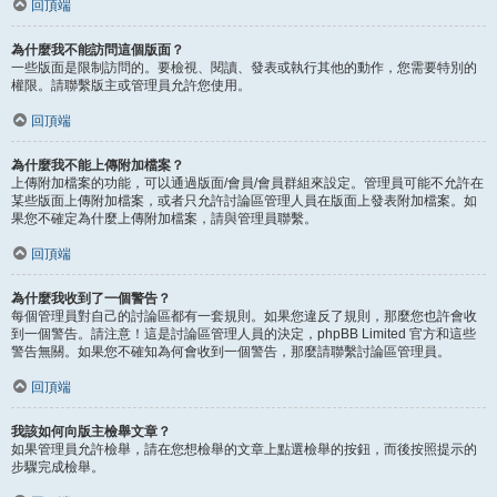
回頂端
為什麼我不能訪問這個版面？
一些版面是限制訪問的。要檢視、閱讀、發表或執行其他的動作，您需要特別的
權限。請聯繫版主或管理員允許您使用。
回頂端
為什麼我不能上傳附加檔案？
上傳附加檔案的功能，可以通過版面/會員/會員群組來設定。管理員可能不允許在
某些版面上傳附加檔案，或者只允許討論區管理人員在版面上發表附加檔案。如
果您不確定為什麼上傳附加檔案，請與管理員聯繫。
回頂端
為什麼我收到了一個警告？
每個管理員對自己的討論區都有一套規則。如果您違反了規則，那麼您也許會收
到一個警告。請注意！這是討論區管理人員的決定，phpBB Limited 官方和這些
警告無關。如果您不確知為何會收到一個警告，那麼請聯繫討論區管理員。
回頂端
我該如何向版主檢舉文章？
如果管理員允許檢舉，請在您想檢舉的文章上點選檢舉的按鈕，而後按照提示的
步驟完成檢舉。