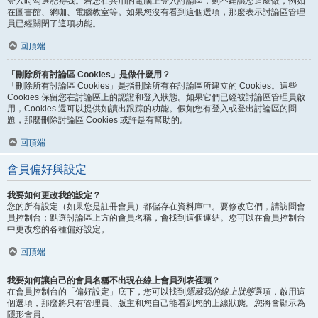
登入時勾選
記得我
。若您在共用的電腦上登入討論區，則不建議您這麼做，例如
在圖書館、網咖、電腦教室等。如果您沒有看到這個選項，那麼表示討論區管理
員已經關閉了這項功能。
回頂端
「刪除所有討論區 Cookies」是做什麼用？
「刪除所有討論區 Cookies」是指刪除所有在討論區所建立的 Cookies。這些
Cookies 保留您在討論區上的認證和登入狀態。如果它們已經被討論區管理員啟
用，Cookies 還可以提供如讀出跟踪的功能。假如您有登入或登出討論區的問
題，那麼刪除討論區 Cookies 或許是有幫助的。
回頂端
會員偏好與設定
我要如何更改我的設定？
您的所有設定（如果您是註冊會員）都儲存在資料庫中。要修改它們，請訪問會
員控制台；點選討論區上方的會員名稱，會找到這個連結。您可以在會員控制台
中更改您的各種偏好設定。
回頂端
我要如何讓自己的會員名稱不出現在線上會員列表裡頭？
在會員控制台的「偏好設定」底下，您可以找到
隱藏我的線上狀態
選項，啟用這
個選項，那麼將只有管理員、版主和您自己能看到您的上線狀態。您將會顯示為
隱形會員。