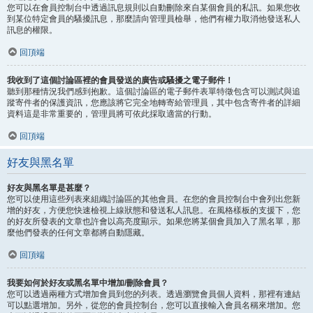
您可以在會員控制台中透過訊息規則以自動刪除來自某個會員的私訊。如果您收
到某位特定會員的騷擾訊息，那麼請向管理員檢舉，他們有權力取消他發送私人
訊息的權限。
回頂端
我收到了這個討論區裡的會員發送的廣告或騷擾之電子郵件！
聽到那種情況我們感到抱歉。這個討論區的電子郵件表單特徵包含可以測試與追
蹤寄件者的保護資訊，您應該將它完全地轉寄給管理員，其中包含寄件者的詳細
資料這是非常重要的，管理員將可依此採取適當的行動。
回頂端
好友與黑名單
好友與黑名單是甚麼？
您可以使用這些列表來組織討論區的其他會員。在您的會員控制台中會列出您新
增的好友，方便您快速檢視上線狀態和發送私人訊息。在風格樣板的支援下，您
的好友所發表的文章也許會以高亮度顯示。如果您將某個會員加入了黑名單，那
麼他們發表的任何文章都將自動隱藏。
回頂端
我要如何於好友或黑名單中增加/刪除會員？
您可以透過兩種方式增加會員到您的列表。透過瀏覽會員個人資料，那裡有連結
可以點選增加。另外，從您的會員控制台，您可以直接輸入會員名稱來增加。您