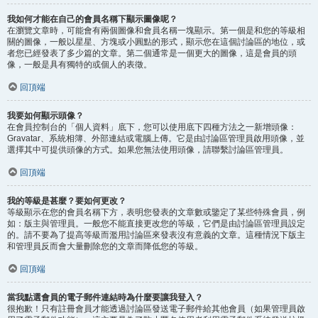
我如何才能在自己的會員名稱下顯示圖像呢？
在瀏覽文章時，可能會有兩個圖像和會員名稱一塊顯示。第一個是和您的等級相
關的圖像，一般以星星、方塊或小圓點的形式，顯示您在這個討論區的地位，或
者您已經發表了多少篇的文章。第二個通常是一個更大的圖像，這是會員的頭
像，一般是具有獨特的或個人的表徵。
回頂端
我要如何顯示頭像？
在會員控制台的「個人資料」底下，您可以使用底下四種方法之一新增頭像：
Gravatar、系統相簿、外部連結或電腦上傳。它是由討論區管理員啟用頭像，並
選擇其中可提供頭像的方式。如果您無法使用頭像，請聯繫討論區管理員。
回頂端
我的等級是甚麼？要如何更改？
等級顯示在您的會員名稱下方，表明您發表的文章數或鑒定了某些特殊會員，例
如：版主與管理員。一般您不能直接更改您的等級，它們是由討論區管理員設定
的。請不要為了提高等級而濫用討論區來發表沒有意義的文章。這種情況下版主
和管理員反而會大量刪除您的文章而降低您的等級。
回頂端
當我點選會員的電子郵件連結時為什麼要讓我登入？
很抱歉！只有註冊會員才能透過討論區發送電子郵件給其他會員（如果管理員啟