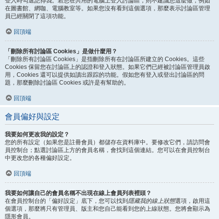
登入時勾選
記得我
。若您在共用的電腦上登入討論區，則不建議您這麼做，例如
在圖書館、網咖、電腦教室等。如果您沒有看到這個選項，那麼表示討論區管理
員已經關閉了這項功能。
回頂端
「刪除所有討論區 Cookies」是做什麼用？
「刪除所有討論區 Cookies」是指刪除所有在討論區所建立的 Cookies。這些
Cookies 保留您在討論區上的認證和登入狀態。如果它們已經被討論區管理員啟
用，Cookies 還可以提供如讀出跟踪的功能。假如您有登入或登出討論區的問
題，那麼刪除討論區 Cookies 或許是有幫助的。
回頂端
會員偏好與設定
我要如何更改我的設定？
您的所有設定（如果您是註冊會員）都儲存在資料庫中。要修改它們，請訪問會
員控制台；點選討論區上方的會員名稱，會找到這個連結。您可以在會員控制台
中更改您的各種偏好設定。
回頂端
我要如何讓自己的會員名稱不出現在線上會員列表裡頭？
在會員控制台的「偏好設定」底下，您可以找到
隱藏我的線上狀態
選項，啟用這
個選項，那麼將只有管理員、版主和您自己能看到您的上線狀態。您將會顯示為
隱形會員。