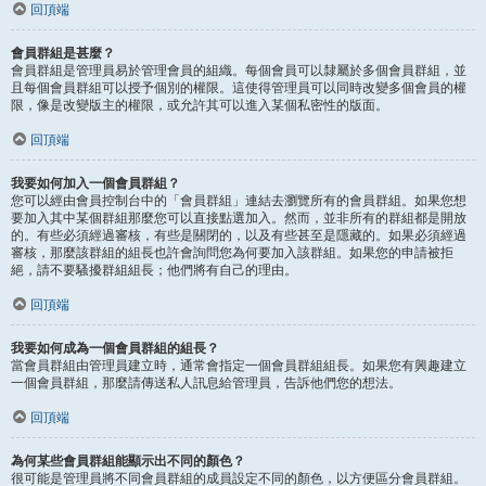
回頂端
會員群組是甚麼？
會員群組是管理員易於管理會員的組織。每個會員可以隸屬於多個會員群組，並
且每個會員群組可以授予個別的權限。這使得管理員可以同時改變多個會員的權
限，像是改變版主的權限，或允許其可以進入某個私密性的版面。
回頂端
我要如何加入一個會員群組？
您可以經由會員控制台中的「會員群組」連結去瀏覽所有的會員群組。如果您想
要加入其中某個群組那麼您可以直接點選加入。然而，並非所有的群組都是開放
的。有些必須經過審核，有些是關閉的，以及有些甚至是隱藏的。如果必須經過
審核，那麼該群組的組長也許會詢問您為何要加入該群組。如果您的申請被拒
絕，請不要騷擾群組組長；他們將有自己的理由。
回頂端
我要如何成為一個會員群組的組長？
當會員群組由管理員建立時，通常會指定一個會員群組組長。如果您有興趣建立
一個會員群組，那麼請傳送私人訊息給管理員，告訴他們您的想法。
回頂端
為何某些會員群組能顯示出不同的顏色？
很可能是管理員將不同會員群組的成員設定不同的顏色，以方便區分會員群組。