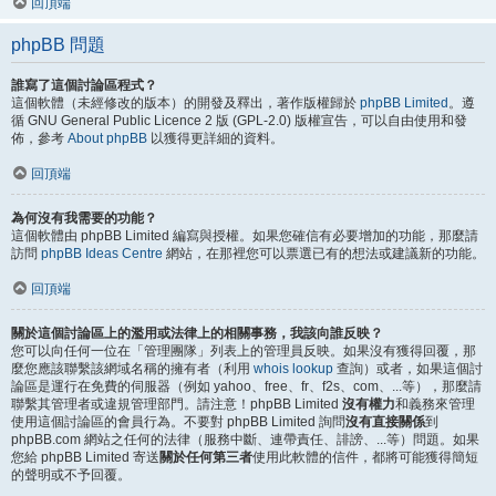
回頂端
phpBB 問題
誰寫了這個討論區程式？
這個軟體（未經修改的版本）的開發及釋出，著作版權歸於
phpBB Limited
。遵
循 GNU General Public Licence 2 版 (GPL-2.0) 版權宣告，可以自由使用和發
佈，參考
About phpBB
以獲得更詳細的資料。
回頂端
為何沒有我需要的功能？
這個軟體由 phpBB Limited 編寫與授權。如果您確信有必要增加的功能，那麼請
訪問
phpBB Ideas Centre
網站，在那裡您可以票選已有的想法或建議新的功能。
回頂端
關於這個討論區上的濫用或法律上的相關事務，我該向誰反映？
您可以向任何一位在「管理團隊」列表上的管理員反映。如果沒有獲得回覆，那
麼您應該聯繫該網域名稱的擁有者（利用
whois lookup
查詢）或者，如果這個討
論區是運行在免費的伺服器（例如 yahoo、free、fr、f2s、com、...等），那麼請
聯繫其管理者或違規管理部門。請注意！phpBB Limited
沒有權力
和義務來管理
使用這個討論區的會員行為。不要對 phpBB Limited 詢問
沒有直接關係
到
phpBB.com 網站之任何的法律（服務中斷、連帶責任、誹謗、...等）問題。如果
您給 phpBB Limited 寄送
關於任何第三者
使用此軟體的信件，都將可能獲得簡短
的聲明或不予回覆。