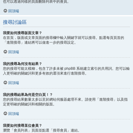
也可以透過同樣的頁面刪除列表中的會員。
回頂端
搜尋討論區
我要如何搜尋版面文章？
在首頁，版面或文章頁面的搜尋欄中輸入關鍵字就可以搜尋。點選每頁頁首的
「進階搜尋」連結將可以做進一步的搜尋設定。
回頂端
我的搜尋為何沒有結果？
您的搜尋可能太模糊，包含了許多未被 phpBB 系統建立索引的共用詞。您可以輸
入更明確的關鍵詞和更多有效的選項來進行進階搜尋。
回頂端
我的搜尋結果為何是空白頁！？
您的搜尋結果數量太多以至於網站伺服器處理不來。請使用「進階搜尋」以及指
定更明確的關鍵詞和相關的版面。
回頂端
我要如何搜尋某位會員？
瀏覽「會員列表」頁面並點選「搜尋會員」連結。