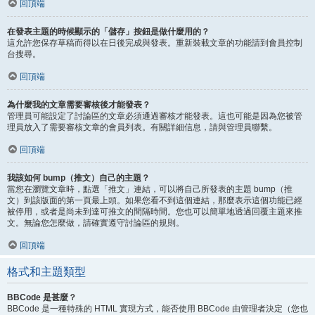
回頂端
在發表主題的時候顯示的「儲存」按鈕是做什麼用的？
這允許您保存草稿而得以在日後完成與發表。重新裝載文章的功能請到會員控制
台搜尋。
回頂端
為什麼我的文章需要審核後才能發表？
管理員可能設定了討論區的文章必須通過審核才能發表。這也可能是因為您被管
理員放入了需要審核文章的會員列表。有關詳細信息，請與管理員聯繫。
回頂端
我該如何 bump（推文）自己的主題？
當您在瀏覽文章時，點選「推文」連結，可以將自己所發表的主題 bump（推
文）到該版面的第一頁最上頭。如果您看不到這個連結，那麼表示這個功能已經
被停用，或者是尚未到達可推文的間隔時間。您也可以簡單地透過回覆主題來推
文。無論您怎麼做，請確實遵守討論區的規則。
回頂端
格式和主題類型
BBCode 是甚麼？
BBCode 是一種特殊的 HTML 實現方式，能否使用 BBCode 由管理者決定（您也