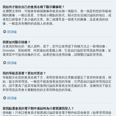
我如何才能在自己的會員名稱下顯示圖像呢？
在瀏覽文章時，可能會有兩個圖像和會員名稱一塊顯示。第一個是和您的等級相
關的圖像，一般以星星、方塊或小圓點的形式，顯示您在這個討論區的地位，或
者您已經發表了多少篇的文章。第二個通常是一個更大的圖像，這是會員的頭
像，一般是具有獨特的或個人的表徵。
回頂端
我要如何顯示頭像？
在會員控制台的「個人資料」底下，您可以使用底下四種方法之一新增頭像：
Gravatar、系統相簿、外部連結或電腦上傳。它是由討論區管理員啟用頭像，並
選擇其中可提供頭像的方式。如果您無法使用頭像，請聯繫討論區管理員。
回頂端
我的等級是甚麼？要如何更改？
等級顯示在您的會員名稱下方，表明您發表的文章數或鑒定了某些特殊會員，例
如：版主與管理員。一般您不能直接更改您的等級，它們是由討論區管理員設定
的。請不要為了提高等級而濫用討論區來發表沒有意義的文章。這種情況下版主
和管理員反而會大量刪除您的文章而降低您的等級。
回頂端
當我點選會員的電子郵件連結時為什麼要讓我登入？
很抱歉！只有註冊會員才能透過討論區發送電子郵件給其他會員（如果管理員啟