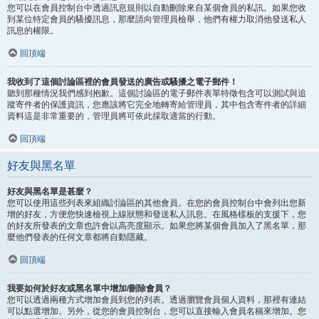
您可以在會員控制台中透過訊息規則以自動刪除來自某個會員的私訊。如果您收
到某位特定會員的騷擾訊息，那麼請向管理員檢舉，他們有權力取消他發送私人
訊息的權限。
回頂端
我收到了這個討論區裡的會員發送的廣告或騷擾之電子郵件！
聽到那種情況我們感到抱歉。這個討論區的電子郵件表單特徵包含可以測試與追
蹤寄件者的保護資訊，您應該將它完全地轉寄給管理員，其中包含寄件者的詳細
資料這是非常重要的，管理員將可依此採取適當的行動。
回頂端
好友與黑名單
好友與黑名單是甚麼？
您可以使用這些列表來組織討論區的其他會員。在您的會員控制台中會列出您新
增的好友，方便您快速檢視上線狀態和發送私人訊息。在風格樣板的支援下，您
的好友所發表的文章也許會以高亮度顯示。如果您將某個會員加入了黑名單，那
麼他們發表的任何文章都將自動隱藏。
回頂端
我要如何於好友或黑名單中增加/刪除會員？
您可以透過兩種方式增加會員到您的列表。透過瀏覽會員個人資料，那裡有連結
可以點選增加。另外，從您的會員控制台，您可以直接輸入會員名稱來增加。您