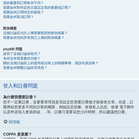
我的最愛與訂閱有何不同？
我要如何對特定的主題設定我的最愛或訂閱？
我要如何訂閱特定的版面？
我要如何取消訂閱？
附加檔案
這個討論區允許上傳甚麼類型的附加檔案？
我要如何找到所有我已上傳的附加檔案？
phpBB 問題
誰寫了這個討論區程式？
為何沒有我需要的功能？
關於這個討論區上的濫用或法律上的相關事務，我該向誰反映？
我要如何聯繫討論區管理員？
登入和註冊問題
為什麼我需要註冊？
您不一定要註冊，這要看管理員是否設定您需要註冊後才能發表文章。但是，註
冊將給您更多不同於訪客的權限，例如設定頭像、收發私人訊息、收發 電子郵件
以及申請加入會員群組、...等。註冊只需要花您少許時間，所以建議您註冊。
回頂端
COPPA 是甚麼？