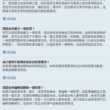
台。當您建立好簽名檔之後，請在發表文章的頁面中勾選
附上簽名
來增加簽名。
您也可以在會員控制台的「偏好設定」選項中，設定顯示文章中的個人簽名，這
樣每次發表文章時就會自動勾選相應選項。
回頂端
我該如何建立一個投票？
您可以很容易地建立一個投票，當您發表或者修改文章的時候，如果您有相應的
權限，您可以在頁面下方看到一個「建立票選活動」的標籤。您需要為投票輸入
一個票選問題和至少兩個票選項目。您可以設定投票的時間限制（0 表示沒有時
間限制）。對於投票的選項數目，討論區會有一個限制，這由管理員設定決定。
回頂端
為什麼我不能增加更多的投票選項？
投票選項數量的限制由管理員設定。如果您覺得需要增加允許的投票選項數量，
那麼請聯繫管理員。
回頂端
我該如何編輯或刪除一個投票？
投票只能由發表者，版主，或管理員修改。要編輯一個投票，請點選編輯該主題
的第一篇文章；投票的相關設定總是在此。如果還沒有人參與投票，會員可以刪
除投票或編輯投票選項，但是一旦已經有人參與投票，就只有版主或管理員可以
編輯或刪除它。這是為了防止在投票中途修改投票選項。