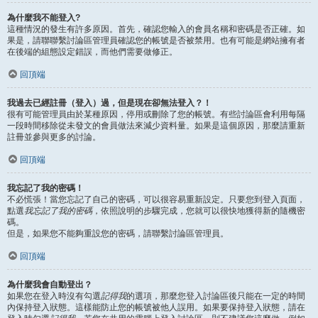
為什麼我不能登入?
這種情況的發生有許多原因。首先，確認您輸入的會員名稱和密碼是否正確。如
果是，請聯聯繫討論區管理員確認您的帳號是否被禁用。也有可能是網站擁有者
在後端的組態設定錯誤，而他們需要做修正。
回頂端
我過去已經註冊（登入）過，但是現在卻無法登入？！
很有可能管理員由於某種原因，停用或刪除了您的帳號。有些討論區會利用每隔
一段時間移除從未發文的會員做法來減少資料量。如果是這個原因，那麼請重新
註冊並參與更多的討論。
回頂端
我忘記了我的密碼！
不必慌張！當您忘記了自己的密碼，可以很容易重新設定。只要您到登入頁面，
點選
我忘記了我的密碼
，依照說明的步驟完成，您就可以很快地獲得新的隨機密
碼。
但是，如果您不能夠重設您的密碼，請聯繫討論區管理員。
回頂端
為什麼我會自動登出？
如果您在登入時沒有勾選
記得我
的選項，那麼您登入討論區後只能在一定的時間
內保持登入狀態。這樣能防止您的帳號被他人誤用。如果要保持登入狀態，請在