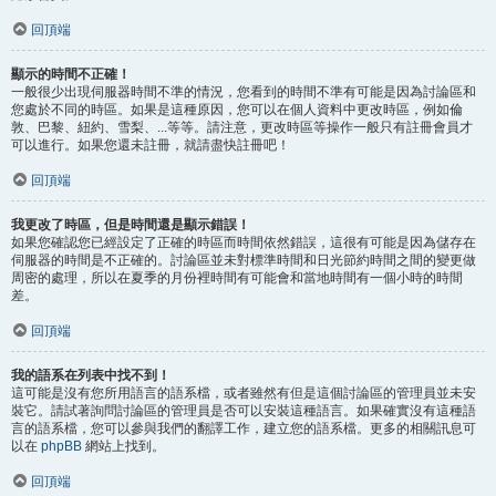
回頂端
顯示的時間不正確！
一般很少出現伺服器時間不準的情況，您看到的時間不準有可能是因為討論區和
您處於不同的時區。如果是這種原因，您可以在個人資料中更改時區，例如倫
敦、巴黎、紐約、雪梨、...等等。請注意，更改時區等操作一般只有註冊會員才
可以進行。如果您還未註冊，就請盡快註冊吧！
回頂端
我更改了時區，但是時間還是顯示錯誤！
如果您確認您已經設定了正確的時區而時間依然錯誤，這很有可能是因為儲存在
伺服器的時間是不正確的。討論區並未對標準時間和日光節約時間之間的變更做
周密的處理，所以在夏季的月份裡時間有可能會和當地時間有一個小時的時間
差。
回頂端
我的語系在列表中找不到！
這可能是沒有您所用語言的語系檔，或者雖然有但是這個討論區的管理員並未安
裝它。請試著詢問討論區的管理員是否可以安裝這種語言。如果確實沒有這種語
言的語系檔，您可以參與我們的翻譯工作，建立您的語系檔。更多的相關訊息可
以在
phpBB
網站上找到。
回頂端