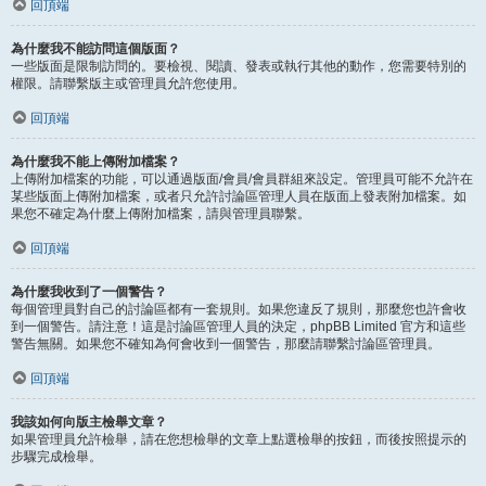
回頂端
為什麼我不能訪問這個版面？
一些版面是限制訪問的。要檢視、閱讀、發表或執行其他的動作，您需要特別的
權限。請聯繫版主或管理員允許您使用。
回頂端
為什麼我不能上傳附加檔案？
上傳附加檔案的功能，可以通過版面/會員/會員群組來設定。管理員可能不允許在
某些版面上傳附加檔案，或者只允許討論區管理人員在版面上發表附加檔案。如
果您不確定為什麼上傳附加檔案，請與管理員聯繫。
回頂端
為什麼我收到了一個警告？
每個管理員對自己的討論區都有一套規則。如果您違反了規則，那麼您也許會收
到一個警告。請注意！這是討論區管理人員的決定，phpBB Limited 官方和這些
警告無關。如果您不確知為何會收到一個警告，那麼請聯繫討論區管理員。
回頂端
我該如何向版主檢舉文章？
如果管理員允許檢舉，請在您想檢舉的文章上點選檢舉的按鈕，而後按照提示的
步驟完成檢舉。