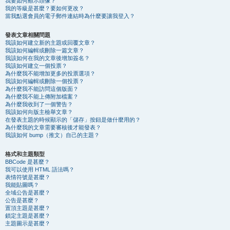
我要如何顯示頭像？
我的等級是甚麼？要如何更改？
當我點選會員的電子郵件連結時為什麼要讓我登入？
發表文章相關問題
我該如何建立新的主題或回覆文章？
我該如何編輯或刪除一篇文章？
我該如何在我的文章後增加簽名？
我該如何建立一個投票？
為什麼我不能增加更多的投票選項？
我該如何編輯或刪除一個投票？
為什麼我不能訪問這個版面？
為什麼我不能上傳附加檔案？
為什麼我收到了一個警告？
我該如何向版主檢舉文章？
在發表主題的時候顯示的「儲存」按鈕是做什麼用的？
為什麼我的文章需要審核後才能發表？
我該如何 bump（推文）自己的主題？
格式和主題類型
BBCode 是甚麼？
我可以使用 HTML 語法嗎？
表情符號是甚麼？
我能貼圖嗎？
全域公告是甚麼？
公告是甚麼？
置頂主題是甚麼？
鎖定主題是甚麼？
主題圖示是甚麼？