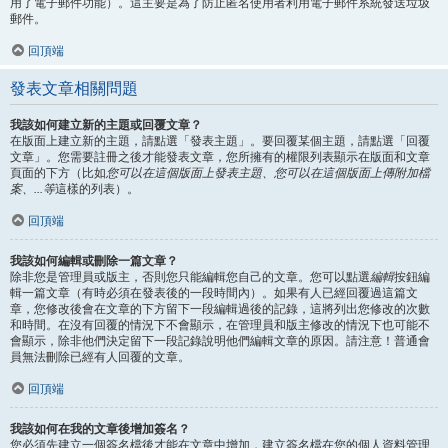
用了電子郵件功能）。這主要是為了防止匿名使用者利用電子郵件系統發送垃圾
郵件。
回頂端
發表文章相關問題
我該如何建立新的主題或回覆文章？
在版面上建立新的主題，請點選「發表主題」。要回覆某個主題，請點選「回覆
文章」。您需要註冊之後才能發表文章，您所擁有的權限列表顯示在版面和文章
頁面的下方（比如
您可以在這個版面上發表主題、您可以在這個版面上傳附加檔
案、...等
這樣的列表）。
回頂端
我該如何編輯或刪除一篇文章？
除非您是管理員或版主，否則您只能編輯您自己的文章。您可以點選
編輯
按鈕編
輯一篇文章（有時必須在發表後的一段時間內）。如果有人已經回覆過這篇文
章，您修改後會在文章的下方留下一段編輯過後的記錄，這將列出您修改的次數
和時間。在沒有回覆的情況下不會顯示，在管理員和版主修改的情況下也可能不
會顯示，除非他們決定留下一段記錄說明他們編輯文章的原因。請注意！普通會
員無法刪除已經有人回覆的文章。
回頂端
我該如何在我的文章後增加簽名？
您必須先建立一個簽名檔後才能在文章中增加，建立簽名檔在您的個人資料管理