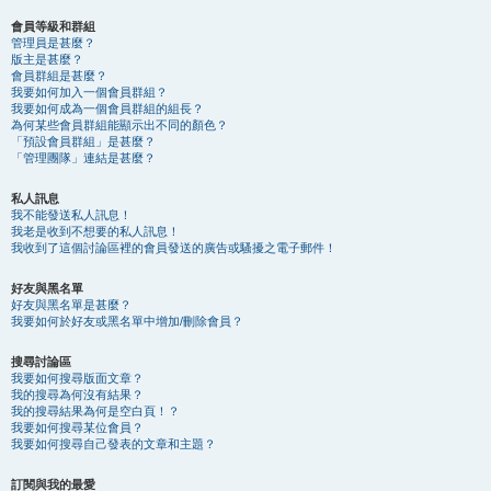
會員等級和群組
管理員是甚麼？
版主是甚麼？
會員群組是甚麼？
我要如何加入一個會員群組？
我要如何成為一個會員群組的組長？
為何某些會員群組能顯示出不同的顏色？
「預設會員群組」是甚麼？
「管理團隊」連結是甚麼？
私人訊息
我不能發送私人訊息！
我老是收到不想要的私人訊息！
我收到了這個討論區裡的會員發送的廣告或騷擾之電子郵件！
好友與黑名單
好友與黑名單是甚麼？
我要如何於好友或黑名單中增加/刪除會員？
搜尋討論區
我要如何搜尋版面文章？
我的搜尋為何沒有結果？
我的搜尋結果為何是空白頁！？
我要如何搜尋某位會員？
我要如何搜尋自己發表的文章和主題？
訂閱與我的最愛