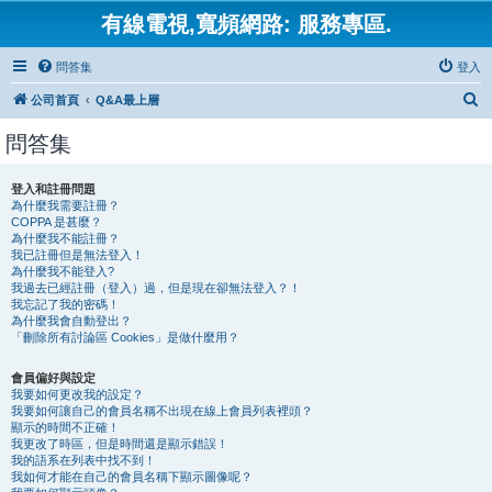
有線電視,寬頻網路: 服務專區.
問答集
登入
搜
公司首頁
Q&A最上層
尋
問答集
登入和註冊問題
為什麼我需要註冊？
COPPA 是甚麼？
為什麼我不能註冊？
我已註冊但是無法登入！
為什麼我不能登入?
我過去已經註冊（登入）過，但是現在卻無法登入？！
我忘記了我的密碼！
為什麼我會自動登出？
「刪除所有討論區 Cookies」是做什麼用？
會員偏好與設定
我要如何更改我的設定？
我要如何讓自己的會員名稱不出現在線上會員列表裡頭？
顯示的時間不正確！
我更改了時區，但是時間還是顯示錯誤！
我的語系在列表中找不到！
我如何才能在自己的會員名稱下顯示圖像呢？