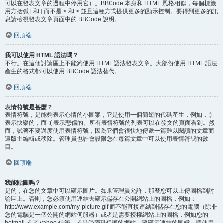
可以在發表文章的過程中停用它）。BBCode 本身和 HTML 風格相似，每個標籤
用方括弧 [ 和 ] 而不是 < 和 > 並且這種方式提供更多的顯示控制。要得到更多的訊
息請檢視發表文章頁面中的 BBCode 說明。
回頂端
我可以使用 HTML 語法嗎？
不行。在這個討論區上不能夠使用 HTML 語法發表文章。大部份使用 HTML 語法
產生的格式都可以使用 BBCode 語法替代。
回頂端
表情符號是甚麼？
表情符號，是能夠表示心情的小圖案，它是使用一個簡短的代碼產生，例如，:)
表示快樂的，而 :( 表示悲傷的。所有表情符號的列表可以在發文的頁面看到。然
而，試著不要過度使用表情符號，因為它們會很快地傳遞一篇難以閱讀的文章而
遭版主編輯或移除。管理員也許會設限您在每篇文章中可以使用表情符號的數
目。
回頂端
我能貼圖嗎？
是的，在您的文章中可以顯示圖片。如果管理員允許，那麼您可以上傳圖檔到討
論區上。否則，您必須使用連結去顯示儲存在公開網站上的圖檔，例如：
http://www.example.com/my-picture.gif 而不能直接連結到儲存在您的電腦（除非
您的電腦是一個公開的網站伺服器）或者是需要授權網站上的圖檔，例如您的
hotmail 或者 yahoo 信箱，或是受密碼保護的網站。要顯示連結的圖檔，請使用