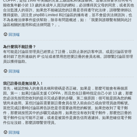
COPPA，是指 1998 年美國的兒童上線隱私和保護條例。這條法律要求任何有可
能收集年齡小於 13 歲的未成年人資訊的網站，必須獲得其父母的同意，或者其他
合法監護人的容許。如果您不能確認您的註冊是否得遵守此法律，請聯繫律師以
獲得援助。請注意 phpBB Limited 和討論區的擁有者，並不會提供法律諮詢，也
不為各種法律事件提供幫助，除非有問題概述，如：「我要與誰聯繫有關與此討
論區相關的濫用和或法律問題？」。
回頂端
為什麼我不能註冊？
有可能是討論區管理員已經禁止了註冊，以防止新的訪客申請。或是討論區管理
者封鎖了您所連線的 IP 位址或者禁用您想要註冊的會員名稱。請聯繫討論區管理
員以獲得協助。
回頂端
我已註冊但是無法登入！
首先，確認您輸入的會員名稱和密碼是否正確。如果是，那麼可能會有兩個原
因。第一：如果討論區支援 COPPA，而且您在註冊時指定自己小於 13 歲，那麼
您必須先按照您收到的提示完成必要的步驟。第二個原因：很可能是因為您的帳
號尚未啟用。某些討論區需要新註冊會員在登入前由自己或由管理員啟用帳號。
當您完成註冊時討論區將告訴您是否需要啟用您的帳號。如果您收到了電子郵
件，那麼就按照其中的步驟完成啟用，如果您沒有收到電子郵件，那麼您註冊的
電子郵件位址可能不正確，或者是被當作是廣告信而過濾掉。如果您確信電子郵
件位址沒錯，那麼請聯繫管理員。
回頂端