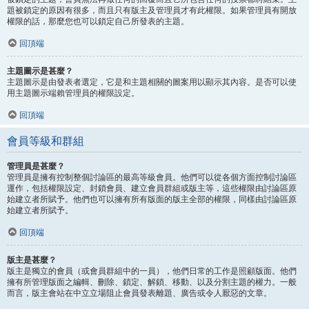
題被鎖定的原因有很多，而且只有版主及管理員才有此權限。如果管理員有開放
權限的話，那麼您也可以鎖定自己所發表的主題。
回頂端
主題圖示是甚麼？
主題圖示是由發表者選定，它是和主題相關的圖案用以顯示其內容。是否可以使
用主題圖示端賴管理員的權限設定。
回頂端
會員等級和群組
管理員是甚麼？
管理員是擁有控制整個討論區的最高等級會員。他們可以從各個方面控制討論區
運作，包括權限設定、封鎖會員、建立會員群組或版主等，這些權限由討論區原
始建立者所賦予。他們也可以擁有所有版面的版主全部的權限，同樣由討論區原
始建立者所賦予。
回頂端
版主是甚麼？
版主是獨立的會員（或會員群組中的一員），他們日常的工作是照顧版面。他們
擁有所管理版面之編輯、刪除、鎖定、解鎖、移動、以及分割主題的權力。一般
而言，版主會站在中立立場阻止會員發表離題、廣告或令人厭惡的文章。