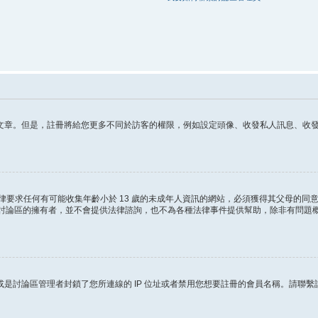
章。但是，註冊將給您更多不同於訪客的權限，例如設定頭像、收發私人訊息、收發 電
這條法律要求任何有可能收集年齡小於 13 歲的未成年人資訊的網站，必須獲得其父母
ited 和討論區的擁有者，並不會提供法律諮詢，也不為各種法律事件提供幫助，除非有
是討論區管理者封鎖了您所連線的 IP 位址或者禁用您想要註冊的會員名稱。請聯繫