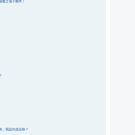
騷擾之電子郵件！
？
務，我該向誰反映？