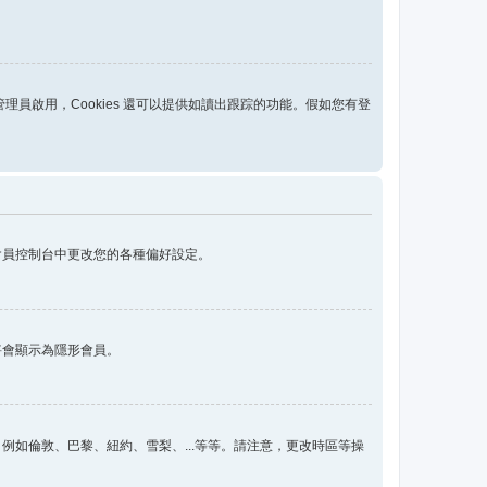
區管理員啟用，Cookies 還可以提供如讀出跟踪的功能。假如您有登
會員控制台中更改您的各種偏好設定。
將會顯示為隱形會員。
如倫敦、巴黎、紐約、雪梨、...等等。請注意，更改時區等操