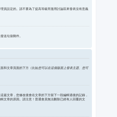
管理員設定的。請不要為了提高等級而濫用討論區來發表沒有意義
統發送垃圾郵件。
版面和文章頁面的下方（比如
您可以在這個版面上發表主題、您可
過這篇文章，您修改後會在文章的下方留下一段編輯過後的記錄，
編輯文章的原因。請注意！普通會員無法刪除已經有人回覆的文