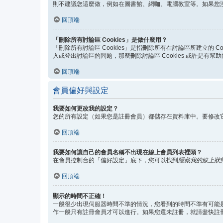
則不建議您這麼做，例如在圖書館、網咖、電腦教室等。如果您
回頂端
「刪除所有討論區 Cookies」是做什麼用？
「刪除所有討論區 Cookies」是指刪除所有在討論區所建立的 C
入或登出討論區的問題，那麼刪除討論區 Cookies 或許是有幫
回頂端
會員偏好與設定
我要如何更改我的設定？
您的所有設定（如果您是註冊會員）都儲存在資料庫中。要修改
回頂端
我要如何讓自己的會員名稱不出現在線上會員列表裡頭？
在會員控制台的「偏好設定」底下，您可以找到
隱藏我的線上狀
回頂端
顯示的時間不正確！
一般很少出現伺服器時間不準的情況，您看到的時間不準有可能是
作一般只有註冊會員才可以進行。如果您還未註冊，就請盡快註