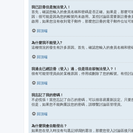
我已註冊但是無法登入！
首先，確認您輸入的會員名稱和密碼是否正確。如果是，那麼可能
因：很可能是因為您的帳號尚未啟用。某些討論區需要新註冊會
啟用，如果您沒有收到電子郵件，那麼您註冊的電子郵件位址可
回頂端
為什麼我不能登入?
這種情況的發生有許多原因。首先，確認您輸入的會員名稱和密
回頂端
我過去已經註冊（登入）過，但是現在卻無法登入？！
很有可能管理員由於某種原因，停用或刪除了您的帳號。有些討
回頂端
我忘記了我的密碼！
不必慌張！當您忘記了自己的密碼，可以很容易重新設定。只要
但是，如果您不能夠重設您的密碼，請聯繫討論區管理員。
回頂端
為什麼我會自動登出？
如果您在登入時沒有勾選
記得我
的選項，那麼您登入討論區後只