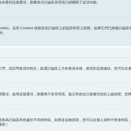
沒有看到這個選項，那麼表示討論區管理員已經關閉了這項功能。
ookies。這些 Cookies 保留您在討論區上的認證和登入狀態。如果它們已經被討論
助的。
它們，請訪問會員控制台；點選討論區上方的會員名稱，會找到這個連結。您可以在
態
選項，啟用這個選項，那麼將只有管理員、版主和您自己能看到您的上線狀態。您
因為討論區和您處於不同的時區。如果是這種原因，您可以在個人資料中更改時區，例
冊吧！