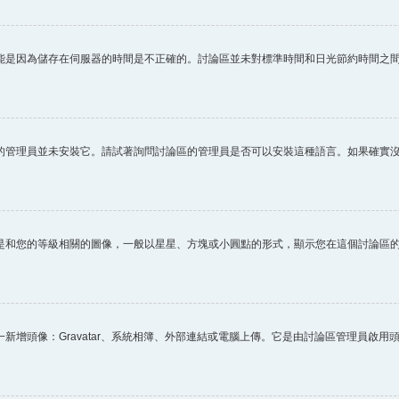
能是因為儲存在伺服器的時間是不正確的。討論區並未對標準時間和日光節約時間之
的管理員並未安裝它。請試著詢問討論區的管理員是否可以安裝這種語言。如果確實
是和您的等級相關的圖像，一般以星星、方塊或小圓點的形式，顯示您在這個討論區
新增頭像：Gravatar、系統相簿、外部連結或電腦上傳。它是由討論區管理員啟