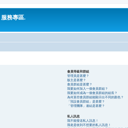
 服務專區.
會員等級和群組
管理員是甚麼？
版主是甚麼？
會員群組是甚麼？
我要如何加入一個會員群組？
我要如何成為一個會員群組的組長？
為何某些會員群組能顯示出不同的顏色？
「預設會員群組」是甚麼？
「管理團隊」連結是甚麼？
私人訊息
我不能發送私人訊息！
我老是收到不想要的私人訊息！