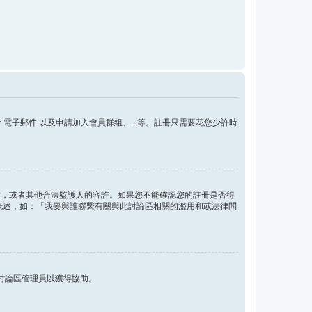
子郵件 以及申請加入會員群組、...等。註冊只需要花您少許時
的同意，或者其他合法監護人的容許。如果您不能確認您的註冊是否得
問題概述，如：「我要與誰聯繫有關與此討論區相關的濫用和或法律問
討論區管理員以獲得協助。