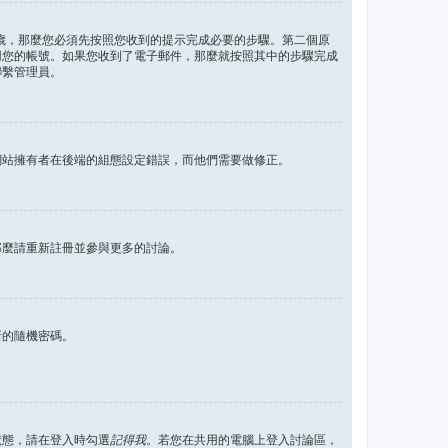
 歲，那麼您必須先按照您收到的提示完成必要的步驟。第二個原
用您的帳號。如果您收到了電子郵件，那麼就按照其中的步驟完成
聯繫管理員。
網站擁有者在後端的組態設定錯誤，而他們需要做修正。
那麼請重新註冊並參與更多的討論。
新的隨機密碼。
狀態，請在登入時勾選
記得我
。若您在共用的電腦上登入討論區，