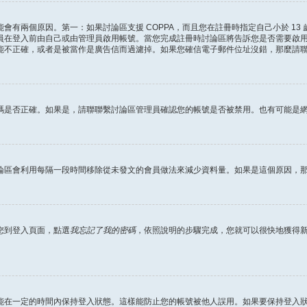
會有兩個原因。第一：如果討論區支援 COPPA，而且您在註冊時指定自己小於 13
員在登入前由自己或由管理員啟用帳號。當您完成註冊時討論區將告訴您是否需要啟
能不正確，或者是被當作是廣告信而過濾掉。如果您確信電子郵件位址沒錯，那麼請
碼是否正確。如果是，請聯聯繫討論區管理員確認您的帳號是否被禁用。也有可能是
論區會利用每隔一段時間移除從未發文的會員做法來減少資料量。如果是這個原因，
您到登入頁面，點選
我忘記了我的密碼
，依照說明的步驟完成，您就可以很快地獲得
能在一定的時間內保持登入狀態。這樣能防止您的帳號被他人誤用。如果要保持登入