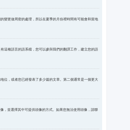
間的變更做周密的處理，所以在夏季的月份裡時間有可能會和當地
沒有這種語言的語系檔，您可以參與我們的翻譯工作，建立您的語
的地位，或者您已經發表了多少篇的文章。第二個通常是一個更大
用頭像，並選擇其中可提供頭像的方式。如果您無法使用頭像，請聯