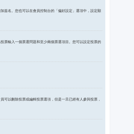
增加簽名。您也可以在會員控制台的「偏好設定」選項中，設定顯
為投票輸入一個票選問題和至少兩個票選項目。您可以設定投票的
會員可以刪除投票或編輯投票選項，但是一旦已經有人參與投票，