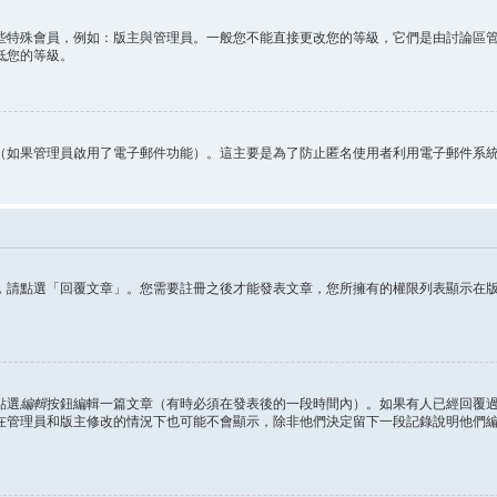
些特殊會員，例如：版主與管理員。一般您不能直接更改您的等級，它們是由討論區
低您的等級。
（如果管理員啟用了電子郵件功能）。這主要是為了防止匿名使用者利用電子郵件系
，請點選「回覆文章」。您需要註冊之後才能發表文章，您所擁有的權限列表顯示在
點選
編輯
按鈕編輯一篇文章（有時必須在發表後的一段時間內）。如果有人已經回覆
在管理員和版主修改的情況下也可能不會顯示，除非他們決定留下一段記錄說明他們