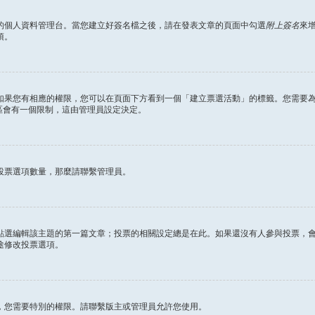
的個人資料管理台。當您建立好簽名檔之後，請在發表文章的頁面中勾選
附上簽名
來
項。
如果您有相應的權限，您可以在頁面下方看到一個「建立票選活動」的標籤。您需要
區會有一個限制，這由管理員設定決定。
投票選項數量，那麼請聯繫管理員。
點選編輯該主題的第一篇文章；投票的相關設定總是在此。如果還沒有人參與投票，
途修改投票選項。
，您需要特別的權限。請聯繫版主或管理員允許您使用。