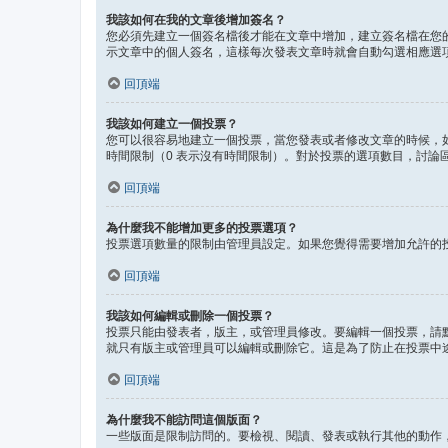
我該如何在我的文章後增加簽名？
您必須先建立一個簽名檔後才能在文章中增加，建立簽名檔在您
示文章中的個人簽名，這樣每次發表文章時就會自動勾選相應選
回頂端
我該如何建立一個投票？
您可以很容易地建立一個投票，當您發表或者修改文章的時候，
時間限制（0 表示沒有時間限制）。對於投票的選項數目，討論
回頂端
為什麼我不能增加更多的投票選項？
投票選項數量的限制由管理員設定。如果您覺得需要增加允許的
回頂端
我該如何編輯或刪除一個投票？
投票只能由發表者，版主，或管理員修改。要編輯一個投票，請
就只有版主或管理員可以編輯或刪除它。這是為了防止在投票中
回頂端
為什麼我不能訪問這個版面？
一些版面是限制訪問的。要檢視、閱讀、發表或執行其他的動作