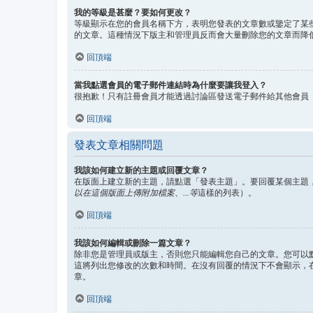
我的等級是甚麼？要如何更改？
等級顯示在您的會員名稱下方，表明您發表的文章數或鑒定了某
的文章。這種情況下版主和管理員反而會大量刪除您的文章而降
回頂端
當我點選會員的電子郵件連結時為什麼要讓我登入？
很抱歉！只有註冊會員才能透過討論區發送電子郵件給其他會員
回頂端
發表文章相關問題
我該如何建立新的主題或回覆文章？
在版面上建立新的主題，請點選「發表主題」。要回覆某個主題
以在這個版面上傳附加檔案、...等
這樣的列表）。
回頂端
我該如何編輯或刪除一篇文章？
除非您是管理員或版主，否則您只能編輯您自己的文章。您可以
這將列出您修改的次數和時間。在沒有回覆的情況下不會顯示，
章。
回頂端