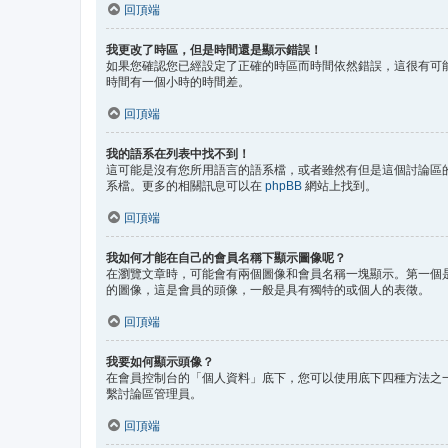
回頂端
我更改了時區，但是時間還是顯示錯誤！
如果您確認您已經設定了正確的時區而時間依然錯誤，這很有可
時間有一個小時的時間差。
回頂端
我的語系在列表中找不到！
這可能是沒有您所用語言的語系檔，或者雖然有但是這個討論區
系檔。更多的相關訊息可以在
phpBB
網站上找到。
回頂端
我如何才能在自己的會員名稱下顯示圖像呢？
在瀏覽文章時，可能會有兩個圖像和會員名稱一塊顯示。第一個
的圖像，這是會員的頭像，一般是具有獨特的或個人的表徵。
回頂端
我要如何顯示頭像？
在會員控制台的「個人資料」底下，您可以使用底下四種方法之一
繫討論區管理員。
回頂端