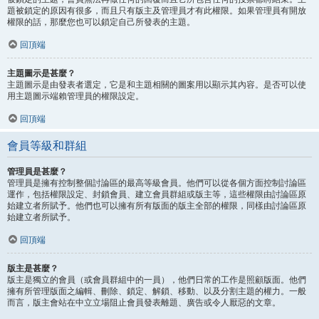
題被鎖定的原因有很多，而且只有版主及管理員才有此權限。如果管理員有開放
權限的話，那麼您也可以鎖定自己所發表的主題。
回頂端
主題圖示是甚麼？
主題圖示是由發表者選定，它是和主題相關的圖案用以顯示其內容。是否可以使
用主題圖示端賴管理員的權限設定。
回頂端
會員等級和群組
管理員是甚麼？
管理員是擁有控制整個討論區的最高等級會員。他們可以從各個方面控制討論區
運作，包括權限設定、封鎖會員、建立會員群組或版主等，這些權限由討論區原
始建立者所賦予。他們也可以擁有所有版面的版主全部的權限，同樣由討論區原
始建立者所賦予。
回頂端
版主是甚麼？
版主是獨立的會員（或會員群組中的一員），他們日常的工作是照顧版面。他們
擁有所管理版面之編輯、刪除、鎖定、解鎖、移動、以及分割主題的權力。一般
而言，版主會站在中立立場阻止會員發表離題、廣告或令人厭惡的文章。