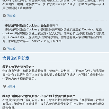
登入時勾選
記得我
。若您在共用的電腦上登入討論區，則不建議您這麼做，例如
在圖書館、網咖、電腦教室等。如果您沒有看到這個選項，那麼表示討論區管理
員已經關閉了這項功能。
回頂端
「刪除所有討論區 Cookies」是做什麼用？
「刪除所有討論區 Cookies」是指刪除所有在討論區所建立的 Cookies。這些
Cookies 保留您在討論區上的認證和登入狀態。如果它們已經被討論區管理員啟
用，Cookies 還可以提供如讀出跟踪的功能。假如您有登入或登出討論區的問
題，那麼刪除討論區 Cookies 或許是有幫助的。
回頂端
會員偏好與設定
我要如何更改我的設定？
您的所有設定（如果您是註冊會員）都儲存在資料庫中。要修改它們，請訪問會
員控制台；點選討論區上方的會員名稱，會找到這個連結。您可以在會員控制台
中更改您的各種偏好設定。
回頂端
我要如何讓自己的會員名稱不出現在線上會員列表裡頭？
在會員控制台的「偏好設定」底下，您可以找到
隱藏我的線上狀態
選項，啟用這
個選項，那麼將只有管理員、版主和您自己能看到您的上線狀態。您將會顯示為
隱形會員。