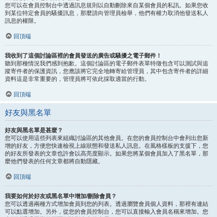
您可以在會員控制台中透過訊息規則以自動刪除來自某個會員的私訊。如果您收
到某位特定會員的騷擾訊息，那麼請向管理員檢舉，他們有權力取消他發送私人
訊息的權限。
回頂端
我收到了這個討論區裡的會員發送的廣告或騷擾之電子郵件！
聽到那種情況我們感到抱歉。這個討論區的電子郵件表單特徵包含可以測試與追
蹤寄件者的保護資訊，您應該將它完全地轉寄給管理員，其中包含寄件者的詳細
資料這是非常重要的，管理員將可依此採取適當的行動。
回頂端
好友與黑名單
好友與黑名單是甚麼？
您可以使用這些列表來組織討論區的其他會員。在您的會員控制台中會列出您新
增的好友，方便您快速檢視上線狀態和發送私人訊息。在風格樣板的支援下，您
的好友所發表的文章也許會以高亮度顯示。如果您將某個會員加入了黑名單，那
麼他們發表的任何文章都將自動隱藏。
回頂端
我要如何於好友或黑名單中增加/刪除會員？
您可以透過兩種方式增加會員到您的列表。透過瀏覽會員個人資料，那裡有連結
可以點選增加。另外，從您的會員控制台，您可以直接輸入會員名稱來增加。您