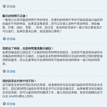
回頂端
顯示的時間不正確！
一般很少出現伺服器時間不準的情況，您看到的時間不準有可能是因為討論區和
您處於不同的時區。如果是這種原因，您可以在個人資料中更改時區，例如倫
敦、巴黎、紐約、雪梨、...等等。請注意，更改時區等操作一般只有註冊會員才
可以進行。如果您還未註冊，就請盡快註冊吧！
回頂端
我更改了時區，但是時間還是顯示錯誤！
如果您確認您已經設定了正確的時區而時間依然錯誤，這很有可能是因為儲存在
伺服器的時間是不正確的。討論區並未對標準時間和日光節約時間之間的變更做
周密的處理，所以在夏季的月份裡時間有可能會和當地時間有一個小時的時間
差。
回頂端
我的語系在列表中找不到！
這可能是沒有您所用語言的語系檔，或者雖然有但是這個討論區的管理員並未安
裝它。請試著詢問討論區的管理員是否可以安裝這種語言。如果確實沒有這種語
言的語系檔，您可以參與我們的翻譯工作，建立您的語系檔。更多的相關訊息可
以在
phpBB
網站上找到。
回頂端