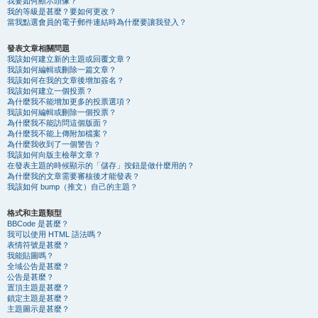
我要如何顯示頭像？
我的等級是甚麼？要如何更改？
當我點選會員的電子郵件連結時為什麼要讓我登入？
發表文章相關問題
我該如何建立新的主題或回覆文章？
我該如何編輯或刪除一篇文章？
我該如何在我的文章後增加簽名？
我該如何建立一個投票？
為什麼我不能增加更多的投票選項？
我該如何編輯或刪除一個投票？
為什麼我不能訪問這個版面？
為什麼我不能上傳附加檔案？
為什麼我收到了一個警告？
我該如何向版主檢舉文章？
在發表主題的時候顯示的「儲存」按鈕是做什麼用的？
為什麼我的文章需要審核後才能發表？
我該如何 bump（推文）自己的主題？
格式和主題類型
BBCode 是甚麼？
我可以使用 HTML 語法嗎？
表情符號是甚麼？
我能貼圖嗎？
全域公告是甚麼？
公告是甚麼？
置頂主題是甚麼？
鎖定主題是甚麼？
主題圖示是甚麼？