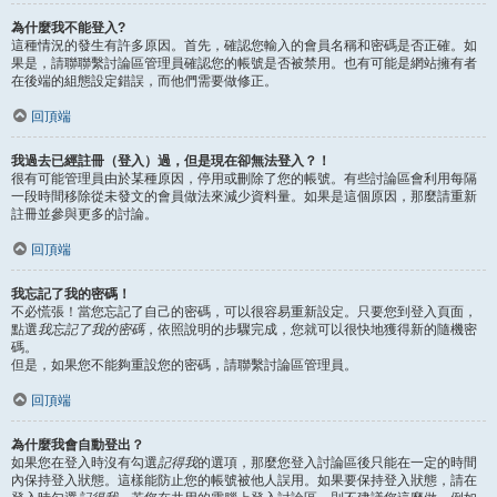
為什麼我不能登入?
這種情況的發生有許多原因。首先，確認您輸入的會員名稱和密碼是否正確。如
果是，請聯聯繫討論區管理員確認您的帳號是否被禁用。也有可能是網站擁有者
在後端的組態設定錯誤，而他們需要做修正。
回頂端
我過去已經註冊（登入）過，但是現在卻無法登入？！
很有可能管理員由於某種原因，停用或刪除了您的帳號。有些討論區會利用每隔
一段時間移除從未發文的會員做法來減少資料量。如果是這個原因，那麼請重新
註冊並參與更多的討論。
回頂端
我忘記了我的密碼！
不必慌張！當您忘記了自己的密碼，可以很容易重新設定。只要您到登入頁面，
點選
我忘記了我的密碼
，依照說明的步驟完成，您就可以很快地獲得新的隨機密
碼。
但是，如果您不能夠重設您的密碼，請聯繫討論區管理員。
回頂端
為什麼我會自動登出？
如果您在登入時沒有勾選
記得我
的選項，那麼您登入討論區後只能在一定的時間
內保持登入狀態。這樣能防止您的帳號被他人誤用。如果要保持登入狀態，請在