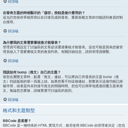
回頂端
在發表主題的時候顯示的「儲存」按鈕是做什麼用的？
這允許您保存草稿而得以在日後完成與發表。重新裝載文章的功能請到會員控制
台搜尋。
回頂端
為什麼我的文章需要審核後才能發表？
管理員可能設定了討論區的文章必須通過審核才能發表。這也可能是因為您被管
理員放入了需要審核文章的會員列表。有關詳細信息，請與管理員聯繫。
回頂端
我該如何 bump（推文）自己的主題？
當您在瀏覽文章時，點選「推文」連結，可以將自己所發表的主題 bump（推
文）到該版面的第一頁最上頭。如果您看不到這個連結，那麼表示這個功能已經
被停用，或者是尚未到達可推文的間隔時間。您也可以簡單地透過回覆主題來推
文。無論您怎麼做，請確實遵守討論區的規則。
回頂端
格式和主題類型
BBCode 是甚麼？
BBCode 是一種特殊的 HTML 實現方式，能否使用 BBCode 由管理者決定（您也