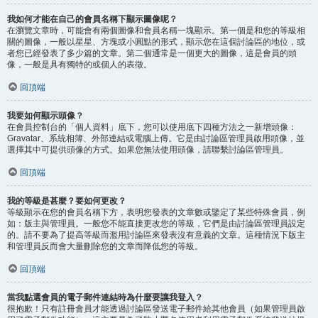
我如何才能在自己的會員名稱下顯示圖像呢？
在瀏覽文章時，可能會有兩個圖像和會員名稱一塊顯示。第一個是和您的等級相
關的圖像，一般以星星、方塊或小圓點的形式，顯示您在這個討論區的地位，或
者您已經發表了多少篇的文章。第二個通常是一個更大的圖像，這是會員的頭
像，一般是具有獨特的或個人的表徵。
回頂端
我要如何顯示頭像？
在會員控制台的「個人資料」底下，您可以使用底下四種方法之一新增頭像：
Gravatar、系統相簿、外部連結或電腦上傳。它是由討論區管理員啟用頭像，並
選擇其中可提供頭像的方式。如果您無法使用頭像，請聯繫討論區管理員。
回頂端
我的等級是甚麼？要如何更改？
等級顯示在您的會員名稱下方，表明您發表的文章數或鑒定了某些特殊會員，例
如：版主與管理員。一般您不能直接更改您的等級，它們是由討論區管理員設定
的。請不要為了提高等級而濫用討論區來發表沒有意義的文章。這種情況下版主
和管理員反而會大量刪除您的文章而降低您的等級。
回頂端
當我點選會員的電子郵件連結時為什麼要讓我登入？
很抱歉！只有註冊會員才能透過討論區發送電子郵件給其他會員（如果管理員啟