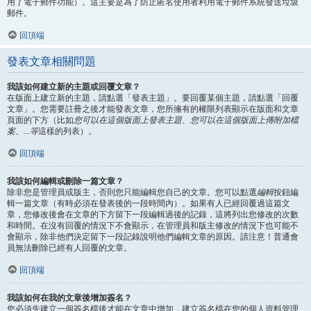
用了電子郵件功能）。這主要是為了防止匿名使用者利用電子郵件系統發送垃圾
郵件。
回頂端
發表文章相關問題
我該如何建立新的主題或回覆文章？
在版面上建立新的主題，請點選「發表主題」。要回覆某個主題，請點選「回覆
文章」。您需要註冊之後才能發表文章，您所擁有的權限列表顯示在版面和文章
頁面的下方（比如
您可以在這個版面上發表主題、您可以在這個版面上傳附加檔
案、...等
這樣的列表）。
回頂端
我該如何編輯或刪除一篇文章？
除非您是管理員或版主，否則您只能編輯您自己的文章。您可以點選
編輯
按鈕編
輯一篇文章（有時必須在發表後的一段時間內）。如果有人已經回覆過這篇文
章，您修改後會在文章的下方留下一段編輯過後的記錄，這將列出您修改的次數
和時間。在沒有回覆的情況下不會顯示，在管理員和版主修改的情況下也可能不
會顯示，除非他們決定留下一段記錄說明他們編輯文章的原因。請注意！普通會
員無法刪除已經有人回覆的文章。
回頂端
我該如何在我的文章後增加簽名？
您必須先建立一個簽名檔後才能在文章中增加，建立簽名檔在您的個人資料管理