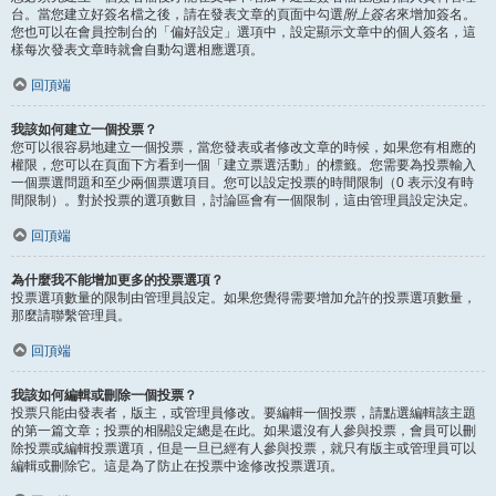
台。當您建立好簽名檔之後，請在發表文章的頁面中勾選
附上簽名
來增加簽名。
您也可以在會員控制台的「偏好設定」選項中，設定顯示文章中的個人簽名，這
樣每次發表文章時就會自動勾選相應選項。
回頂端
我該如何建立一個投票？
您可以很容易地建立一個投票，當您發表或者修改文章的時候，如果您有相應的
權限，您可以在頁面下方看到一個「建立票選活動」的標籤。您需要為投票輸入
一個票選問題和至少兩個票選項目。您可以設定投票的時間限制（0 表示沒有時
間限制）。對於投票的選項數目，討論區會有一個限制，這由管理員設定決定。
回頂端
為什麼我不能增加更多的投票選項？
投票選項數量的限制由管理員設定。如果您覺得需要增加允許的投票選項數量，
那麼請聯繫管理員。
回頂端
我該如何編輯或刪除一個投票？
投票只能由發表者，版主，或管理員修改。要編輯一個投票，請點選編輯該主題
的第一篇文章；投票的相關設定總是在此。如果還沒有人參與投票，會員可以刪
除投票或編輯投票選項，但是一旦已經有人參與投票，就只有版主或管理員可以
編輯或刪除它。這是為了防止在投票中途修改投票選項。