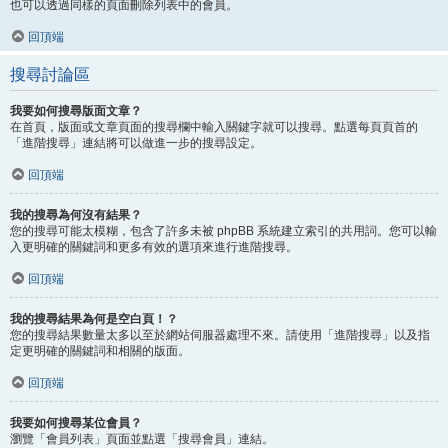
也可以透過同樣的頁面刪除列表中的會員。
回頂端
搜尋討論區
我要如何搜尋版面文章？
在首頁，版面或文章頁面的搜尋欄中輸入關鍵字就可以搜尋。點選每頁頁首的
「進階搜尋」連結將可以做進一步的搜尋設定。
回頂端
我的搜尋為何沒有結果？
您的搜尋可能太模糊，包含了許多未被 phpBB 系統建立索引的共用詞。您可以輸
入更明確的關鍵詞和更多有效的選項來進行進階搜尋。
回頂端
我的搜尋結果為何是空白頁！？
您的搜尋結果數量太多以至於網站伺服器處理不來。請使用「進階搜尋」以及指
定更明確的關鍵詞和相關的版面。
回頂端
我要如何搜尋某位會員？
瀏覽「會員列表」頁面並點選「搜尋會員」連結。