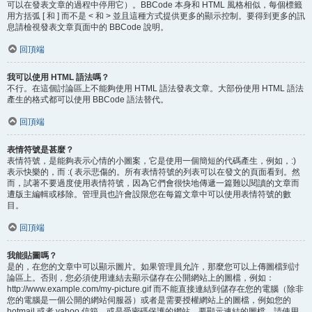
可以在發表文章的過程中停用它）。BBCode 本身和 HTML 風格相似，每個標籤
用方括弧 [ 和 ] 而不是 < 和 > 並且這種方式提供更多的顯示控制。要得到更多的訊
息請檢視發表文章頁面中的 BBCode 說明。
回頂端
我可以使用 HTML 語法嗎？
不行。在這個討論區上不能夠使用 HTML 語法發表文章。大部份使用 HTML 語法
產生的格式都可以使用 BBCode 語法替代。
回頂端
表情符號是甚麼？
表情符號，是能夠表示心情的小圖案，它是使用一個簡短的代碼產生，例如，:)
表示快樂的，而 :( 表示悲傷的。所有表情符號的列表可以在發文的頁面看到。然
而，試著不要過度使用表情符號，因為它們會很快地傳遞一篇難以閱讀的文章而
遭版主編輯或移除。管理員也許會設限您在每篇文章中可以使用表情符號的數
目。
回頂端
我能貼圖嗎？
是的，在您的文章中可以顯示圖片。如果管理員允許，那麼您可以上傳圖檔到討
論區上。否則，您必須使用連結去顯示儲存在公開網站上的圖檔，例如：
http://www.example.com/my-picture.gif 而不能直接連結到儲存在您的電腦（除非
您的電腦是一個公開的網站伺服器）或者是需要授權網站上的圖檔，例如您的
hotmail 或者 yahoo 信箱，或是受密碼保護的網站。要顯示連結的圖檔，請使用