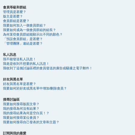
會員等級和群組
管理員是甚麼？
版主是甚麼？
會員群組是甚麼？
我要如何加入一個會員群組？
我要如何成為一個會員群組的組長？
為何某些會員群組能顯示出不同的顏色？
「預設會員群組」是甚麼？
「管理團隊」連結是甚麼？
私人訊息
我不能發送私人訊息！
我老是收到不想要的私人訊息！
我收到了這個討論區裡的會員發送的廣告或騷擾之電子郵件！
好友與黑名單
好友與黑名單是甚麼？
我要如何於好友或黑名單中增加/刪除會員？
搜尋討論區
我要如何搜尋版面文章？
我的搜尋為何沒有結果？
我的搜尋結果為何是空白頁！？
我要如何搜尋某位會員？
我要如何搜尋自己發表的文章和主題？
訂閱與我的最愛