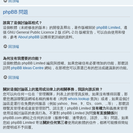
回頂端
phpBB 問題
誰寫了這個討論區程式？
這個軟體（未經修改的版本）的開發及釋出，著作版權歸於
phpBB Limited
。遵
循 GNU General Public Licence 2 版 (GPL-2.0) 版權宣告，可以自由使用和發
佈，參考
About phpBB
以獲得更詳細的資料。
回頂端
為何沒有我需要的功能？
這個軟體由 phpBB Limited 編寫與授權。如果您確信有必要增加的功能，那麼請
訪問
phpBB Ideas Centre
網站，在那裡您可以票選已有的想法或建議新的功能。
回頂端
關於這個討論區上的濫用或法律上的相關事務，我該向誰反映？
您可以向任何一位在「管理團隊」列表上的管理員反映。如果沒有獲得回覆，那
麼您應該聯繫該網域名稱的擁有者（利用
whois lookup
查詢）或者，如果這個討
論區是運行在免費的伺服器（例如 yahoo、free、fr、f2s、com、...等），那麼請
聯繫其管理者或違規管理部門。請注意！phpBB Limited
沒有權力
和義務來管理
使用這個討論區的會員行為。不要對 phpBB Limited 詢問
沒有直接關係
到
phpBB.com 網站之任何的法律（服務中斷、連帶責任、誹謗、...等）問題。如果
您給 phpBB Limited 寄送
關於任何第三者
使用此軟體的信件，都將可能獲得簡短
的聲明或不予回覆。