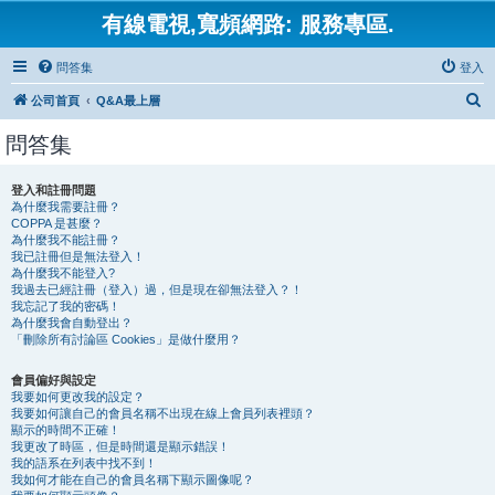
有線電視,寬頻網路: 服務專區.
問答集
登入
搜
公司首頁
Q&A最上層
尋
問答集
登入和註冊問題
為什麼我需要註冊？
COPPA 是甚麼？
為什麼我不能註冊？
我已註冊但是無法登入！
為什麼我不能登入?
我過去已經註冊（登入）過，但是現在卻無法登入？！
我忘記了我的密碼！
為什麼我會自動登出？
「刪除所有討論區 Cookies」是做什麼用？
會員偏好與設定
我要如何更改我的設定？
我要如何讓自己的會員名稱不出現在線上會員列表裡頭？
顯示的時間不正確！
我更改了時區，但是時間還是顯示錯誤！
我的語系在列表中找不到！
我如何才能在自己的會員名稱下顯示圖像呢？