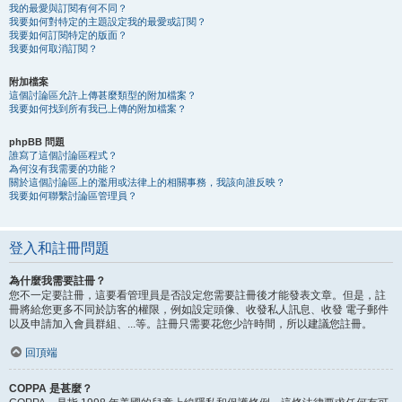
我的最愛與訂閱有何不同？
我要如何對特定的主題設定我的最愛或訂閱？
我要如何訂閱特定的版面？
我要如何取消訂閱？
附加檔案
這個討論區允許上傳甚麼類型的附加檔案？
我要如何找到所有我已上傳的附加檔案？
phpBB 問題
誰寫了這個討論區程式？
為何沒有我需要的功能？
關於這個討論區上的濫用或法律上的相關事務，我該向誰反映？
我要如何聯繫討論區管理員？
登入和註冊問題
為什麼我需要註冊？
您不一定要註冊，這要看管理員是否設定您需要註冊後才能發表文章。但是，註
冊將給您更多不同於訪客的權限，例如設定頭像、收發私人訊息、收發 電子郵件
以及申請加入會員群組、...等。註冊只需要花您少許時間，所以建議您註冊。
回頂端
COPPA 是甚麼？