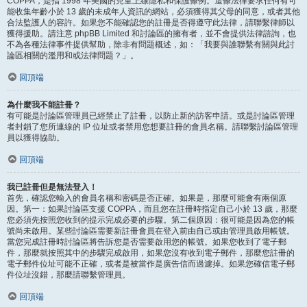
COPPA，是指 1998 年美國的兒童上線隱私和保護條例。這條法律要求任何有可
能收集年齡小於 13 歲的未成年人資訊的網站，必須獲得其父母的同意，或者其他
合法監護人的容許。如果您不能確認您的註冊是否得遵守此法律，請聯繫律師以
獲得援助。請注意 phpBB Limited 和討論區的擁有者，並不會提供法律諮詢，也
不為各種法律事件提供幫助，除非有問題概述，如：「我要與誰聯繫有關與此討
論區相關的濫用和或法律問題？」。
回頂端
為什麼我不能註冊？
有可能是討論區管理員已經禁止了註冊，以防止新的訪客申請。或是討論區管理
者封鎖了您所連線的 IP 位址或者禁用您想要註冊的會員名稱。請聯繫討論區管理
員以獲得協助。
回頂端
我已註冊但是無法登入！
首先，確認您輸入的會員名稱和密碼是否正確。如果是，那麼可能會有兩個原
因。第一：如果討論區支援 COPPA，而且您在註冊時指定自己小於 13 歲，那麼
您必須先按照您收到的提示完成必要的步驟。第二個原因：很可能是因為您的帳
號尚未啟用。某些討論區需要新註冊會員在登入前由自己或由管理員啟用帳號。
當您完成註冊時討論區將告訴您是否需要啟用您的帳號。如果您收到了電子郵
件，那麼就按照其中的步驟完成啟用，如果您沒有收到電子郵件，那麼您註冊的
電子郵件位址可能不正確，或者是被當作是廣告信而過濾掉。如果您確信電子郵
件位址沒錯，那麼請聯繫管理員。
回頂端