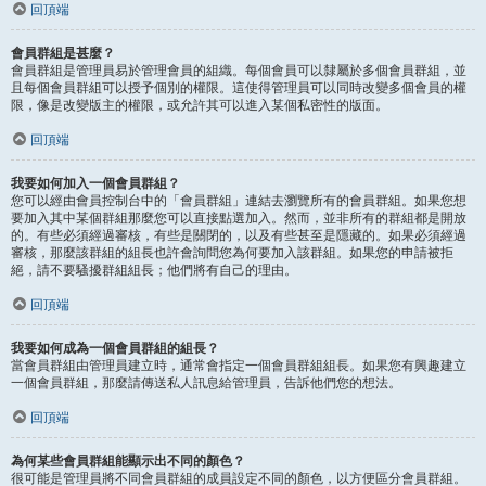
回頂端
會員群組是甚麼？
會員群組是管理員易於管理會員的組織。每個會員可以隸屬於多個會員群組，並
且每個會員群組可以授予個別的權限。這使得管理員可以同時改變多個會員的權
限，像是改變版主的權限，或允許其可以進入某個私密性的版面。
回頂端
我要如何加入一個會員群組？
您可以經由會員控制台中的「會員群組」連結去瀏覽所有的會員群組。如果您想
要加入其中某個群組那麼您可以直接點選加入。然而，並非所有的群組都是開放
的。有些必須經過審核，有些是關閉的，以及有些甚至是隱藏的。如果必須經過
審核，那麼該群組的組長也許會詢問您為何要加入該群組。如果您的申請被拒
絕，請不要騷擾群組組長；他們將有自己的理由。
回頂端
我要如何成為一個會員群組的組長？
當會員群組由管理員建立時，通常會指定一個會員群組組長。如果您有興趣建立
一個會員群組，那麼請傳送私人訊息給管理員，告訴他們您的想法。
回頂端
為何某些會員群組能顯示出不同的顏色？
很可能是管理員將不同會員群組的成員設定不同的顏色，以方便區分會員群組。