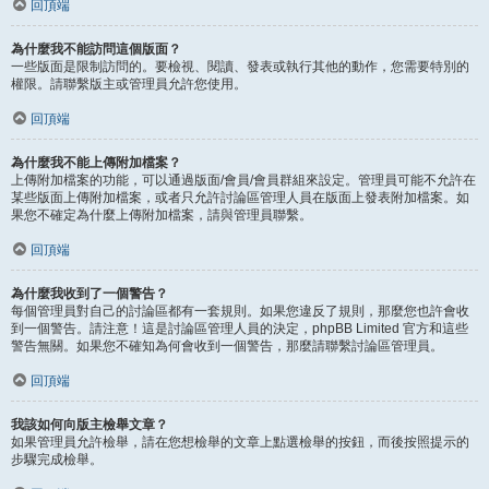
回頂端
為什麼我不能訪問這個版面？
一些版面是限制訪問的。要檢視、閱讀、發表或執行其他的動作，您需要特別的
權限。請聯繫版主或管理員允許您使用。
回頂端
為什麼我不能上傳附加檔案？
上傳附加檔案的功能，可以通過版面/會員/會員群組來設定。管理員可能不允許在
某些版面上傳附加檔案，或者只允許討論區管理人員在版面上發表附加檔案。如
果您不確定為什麼上傳附加檔案，請與管理員聯繫。
回頂端
為什麼我收到了一個警告？
每個管理員對自己的討論區都有一套規則。如果您違反了規則，那麼您也許會收
到一個警告。請注意！這是討論區管理人員的決定，phpBB Limited 官方和這些
警告無關。如果您不確知為何會收到一個警告，那麼請聯繫討論區管理員。
回頂端
我該如何向版主檢舉文章？
如果管理員允許檢舉，請在您想檢舉的文章上點選檢舉的按鈕，而後按照提示的
步驟完成檢舉。