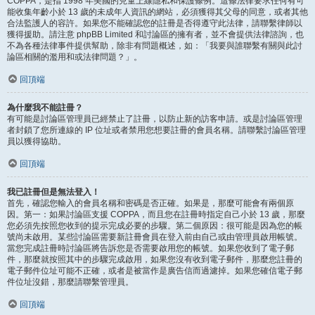
COPPA，是指 1998 年美國的兒童上線隱私和保護條例。這條法律要求任何有可
能收集年齡小於 13 歲的未成年人資訊的網站，必須獲得其父母的同意，或者其他
合法監護人的容許。如果您不能確認您的註冊是否得遵守此法律，請聯繫律師以
獲得援助。請注意 phpBB Limited 和討論區的擁有者，並不會提供法律諮詢，也
不為各種法律事件提供幫助，除非有問題概述，如：「我要與誰聯繫有關與此討
論區相關的濫用和或法律問題？」。
回頂端
為什麼我不能註冊？
有可能是討論區管理員已經禁止了註冊，以防止新的訪客申請。或是討論區管理
者封鎖了您所連線的 IP 位址或者禁用您想要註冊的會員名稱。請聯繫討論區管理
員以獲得協助。
回頂端
我已註冊但是無法登入！
首先，確認您輸入的會員名稱和密碼是否正確。如果是，那麼可能會有兩個原
因。第一：如果討論區支援 COPPA，而且您在註冊時指定自己小於 13 歲，那麼
您必須先按照您收到的提示完成必要的步驟。第二個原因：很可能是因為您的帳
號尚未啟用。某些討論區需要新註冊會員在登入前由自己或由管理員啟用帳號。
當您完成註冊時討論區將告訴您是否需要啟用您的帳號。如果您收到了電子郵
件，那麼就按照其中的步驟完成啟用，如果您沒有收到電子郵件，那麼您註冊的
電子郵件位址可能不正確，或者是被當作是廣告信而過濾掉。如果您確信電子郵
件位址沒錯，那麼請聯繫管理員。
回頂端