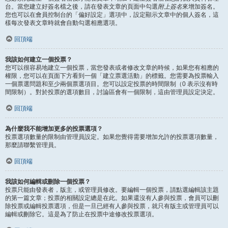
台。當您建立好簽名檔之後，請在發表文章的頁面中勾選
附上簽名
來增加簽名。
您也可以在會員控制台的「偏好設定」選項中，設定顯示文章中的個人簽名，這
樣每次發表文章時就會自動勾選相應選項。
回頂端
我該如何建立一個投票？
您可以很容易地建立一個投票，當您發表或者修改文章的時候，如果您有相應的
權限，您可以在頁面下方看到一個「建立票選活動」的標籤。您需要為投票輸入
一個票選問題和至少兩個票選項目。您可以設定投票的時間限制（0 表示沒有時
間限制）。對於投票的選項數目，討論區會有一個限制，這由管理員設定決定。
回頂端
為什麼我不能增加更多的投票選項？
投票選項數量的限制由管理員設定。如果您覺得需要增加允許的投票選項數量，
那麼請聯繫管理員。
回頂端
我該如何編輯或刪除一個投票？
投票只能由發表者，版主，或管理員修改。要編輯一個投票，請點選編輯該主題
的第一篇文章；投票的相關設定總是在此。如果還沒有人參與投票，會員可以刪
除投票或編輯投票選項，但是一旦已經有人參與投票，就只有版主或管理員可以
編輯或刪除它。這是為了防止在投票中途修改投票選項。