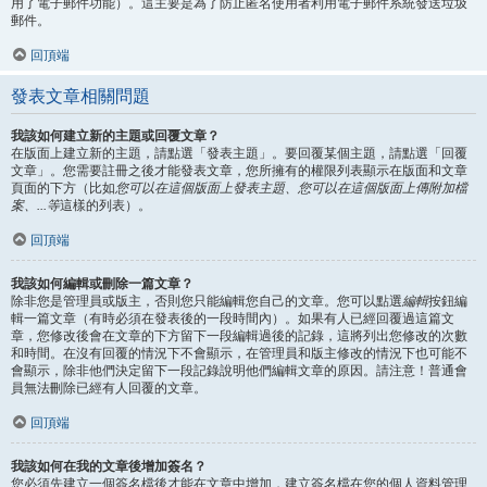
用了電子郵件功能）。這主要是為了防止匿名使用者利用電子郵件系統發送垃圾
郵件。
回頂端
發表文章相關問題
我該如何建立新的主題或回覆文章？
在版面上建立新的主題，請點選「發表主題」。要回覆某個主題，請點選「回覆
文章」。您需要註冊之後才能發表文章，您所擁有的權限列表顯示在版面和文章
頁面的下方（比如
您可以在這個版面上發表主題、您可以在這個版面上傳附加檔
案、...等
這樣的列表）。
回頂端
我該如何編輯或刪除一篇文章？
除非您是管理員或版主，否則您只能編輯您自己的文章。您可以點選
編輯
按鈕編
輯一篇文章（有時必須在發表後的一段時間內）。如果有人已經回覆過這篇文
章，您修改後會在文章的下方留下一段編輯過後的記錄，這將列出您修改的次數
和時間。在沒有回覆的情況下不會顯示，在管理員和版主修改的情況下也可能不
會顯示，除非他們決定留下一段記錄說明他們編輯文章的原因。請注意！普通會
員無法刪除已經有人回覆的文章。
回頂端
我該如何在我的文章後增加簽名？
您必須先建立一個簽名檔後才能在文章中增加，建立簽名檔在您的個人資料管理