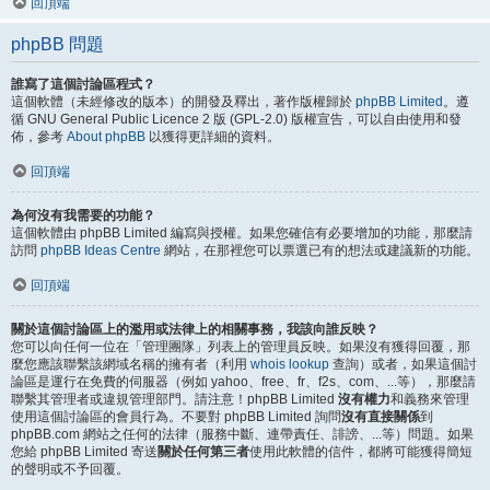
回頂端
phpBB 問題
誰寫了這個討論區程式？
這個軟體（未經修改的版本）的開發及釋出，著作版權歸於
phpBB Limited
。遵
循 GNU General Public Licence 2 版 (GPL-2.0) 版權宣告，可以自由使用和發
佈，參考
About phpBB
以獲得更詳細的資料。
回頂端
為何沒有我需要的功能？
這個軟體由 phpBB Limited 編寫與授權。如果您確信有必要增加的功能，那麼請
訪問
phpBB Ideas Centre
網站，在那裡您可以票選已有的想法或建議新的功能。
回頂端
關於這個討論區上的濫用或法律上的相關事務，我該向誰反映？
您可以向任何一位在「管理團隊」列表上的管理員反映。如果沒有獲得回覆，那
麼您應該聯繫該網域名稱的擁有者（利用
whois lookup
查詢）或者，如果這個討
論區是運行在免費的伺服器（例如 yahoo、free、fr、f2s、com、...等），那麼請
聯繫其管理者或違規管理部門。請注意！phpBB Limited
沒有權力
和義務來管理
使用這個討論區的會員行為。不要對 phpBB Limited 詢問
沒有直接關係
到
phpBB.com 網站之任何的法律（服務中斷、連帶責任、誹謗、...等）問題。如果
您給 phpBB Limited 寄送
關於任何第三者
使用此軟體的信件，都將可能獲得簡短
的聲明或不予回覆。