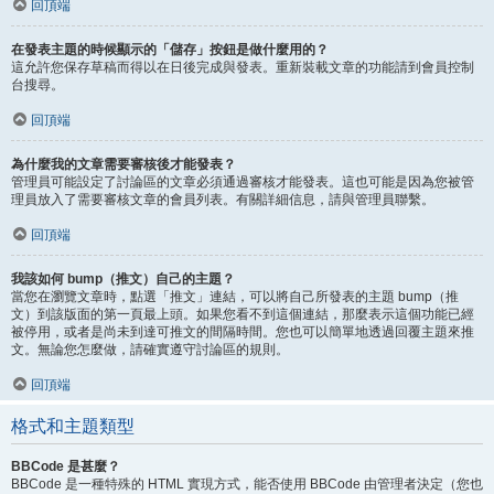
回頂端
在發表主題的時候顯示的「儲存」按鈕是做什麼用的？
這允許您保存草稿而得以在日後完成與發表。重新裝載文章的功能請到會員控制
台搜尋。
回頂端
為什麼我的文章需要審核後才能發表？
管理員可能設定了討論區的文章必須通過審核才能發表。這也可能是因為您被管
理員放入了需要審核文章的會員列表。有關詳細信息，請與管理員聯繫。
回頂端
我該如何 bump（推文）自己的主題？
當您在瀏覽文章時，點選「推文」連結，可以將自己所發表的主題 bump（推
文）到該版面的第一頁最上頭。如果您看不到這個連結，那麼表示這個功能已經
被停用，或者是尚未到達可推文的間隔時間。您也可以簡單地透過回覆主題來推
文。無論您怎麼做，請確實遵守討論區的規則。
回頂端
格式和主題類型
BBCode 是甚麼？
BBCode 是一種特殊的 HTML 實現方式，能否使用 BBCode 由管理者決定（您也