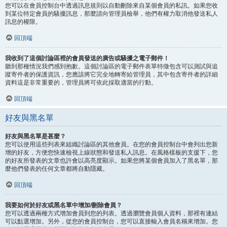
您可以在會員控制台中透過訊息規則以自動刪除來自某個會員的私訊。如果您收
到某位特定會員的騷擾訊息，那麼請向管理員檢舉，他們有權力取消他發送私人
訊息的權限。
回頂端
我收到了這個討論區裡的會員發送的廣告或騷擾之電子郵件！
聽到那種情況我們感到抱歉。這個討論區的電子郵件表單特徵包含可以測試與追
蹤寄件者的保護資訊，您應該將它完全地轉寄給管理員，其中包含寄件者的詳細
資料這是非常重要的，管理員將可依此採取適當的行動。
回頂端
好友與黑名單
好友與黑名單是甚麼？
您可以使用這些列表來組織討論區的其他會員。在您的會員控制台中會列出您新
增的好友，方便您快速檢視上線狀態和發送私人訊息。在風格樣板的支援下，您
的好友所發表的文章也許會以高亮度顯示。如果您將某個會員加入了黑名單，那
麼他們發表的任何文章都將自動隱藏。
回頂端
我要如何於好友或黑名單中增加/刪除會員？
您可以透過兩種方式增加會員到您的列表。透過瀏覽會員個人資料，那裡有連結
可以點選增加。另外，從您的會員控制台，您可以直接輸入會員名稱來增加。您