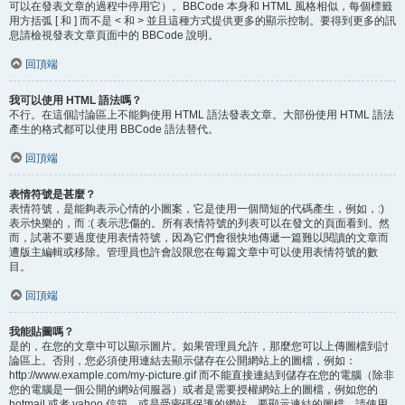
可以在發表文章的過程中停用它）。BBCode 本身和 HTML 風格相似，每個標籤
用方括弧 [ 和 ] 而不是 < 和 > 並且這種方式提供更多的顯示控制。要得到更多的訊
息請檢視發表文章頁面中的 BBCode 說明。
回頂端
我可以使用 HTML 語法嗎？
不行。在這個討論區上不能夠使用 HTML 語法發表文章。大部份使用 HTML 語法
產生的格式都可以使用 BBCode 語法替代。
回頂端
表情符號是甚麼？
表情符號，是能夠表示心情的小圖案，它是使用一個簡短的代碼產生，例如，:)
表示快樂的，而 :( 表示悲傷的。所有表情符號的列表可以在發文的頁面看到。然
而，試著不要過度使用表情符號，因為它們會很快地傳遞一篇難以閱讀的文章而
遭版主編輯或移除。管理員也許會設限您在每篇文章中可以使用表情符號的數
目。
回頂端
我能貼圖嗎？
是的，在您的文章中可以顯示圖片。如果管理員允許，那麼您可以上傳圖檔到討
論區上。否則，您必須使用連結去顯示儲存在公開網站上的圖檔，例如：
http://www.example.com/my-picture.gif 而不能直接連結到儲存在您的電腦（除非
您的電腦是一個公開的網站伺服器）或者是需要授權網站上的圖檔，例如您的
hotmail 或者 yahoo 信箱，或是受密碼保護的網站。要顯示連結的圖檔，請使用