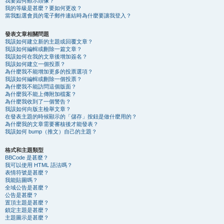
我要如何顯示頭像？
我的等級是甚麼？要如何更改？
當我點選會員的電子郵件連結時為什麼要讓我登入？
發表文章相關問題
我該如何建立新的主題或回覆文章？
我該如何編輯或刪除一篇文章？
我該如何在我的文章後增加簽名？
我該如何建立一個投票？
為什麼我不能增加更多的投票選項？
我該如何編輯或刪除一個投票？
為什麼我不能訪問這個版面？
為什麼我不能上傳附加檔案？
為什麼我收到了一個警告？
我該如何向版主檢舉文章？
在發表主題的時候顯示的「儲存」按鈕是做什麼用的？
為什麼我的文章需要審核後才能發表？
我該如何 bump（推文）自己的主題？
格式和主題類型
BBCode 是甚麼？
我可以使用 HTML 語法嗎？
表情符號是甚麼？
我能貼圖嗎？
全域公告是甚麼？
公告是甚麼？
置頂主題是甚麼？
鎖定主題是甚麼？
主題圖示是甚麼？