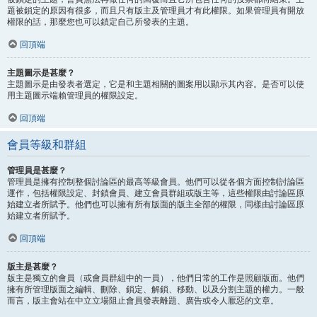
題被鎖定的原因有很多，而且只有版主及管理員才有此權限。如果管理員有開放
權限的話，那麼您也可以鎖定自己所發表的主題。
回頂端
主題圖示是甚麼？
主題圖示是由發表者選定，它是和主題相關的圖案用以顯示其內容。是否可以使
用主題圖示端賴管理員的權限設定。
回頂端
會員等級和群組
管理員是甚麼？
管理員是擁有控制整個討論區的最高等級會員。他們可以從各個方面控制討論區
運作，包括權限設定、封鎖會員、建立會員群組或版主等，這些權限由討論區原
始建立者所賦予。他們也可以擁有所有版面的版主全部的權限，同樣由討論區原
始建立者所賦予。
回頂端
版主是甚麼？
版主是獨立的會員（或會員群組中的一員），他們日常的工作是照顧版面。他們
擁有所管理版面之編輯、刪除、鎖定、解鎖、移動、以及分割主題的權力。一般
而言，版主會站在中立立場阻止會員發表離題、廣告或令人厭惡的文章。