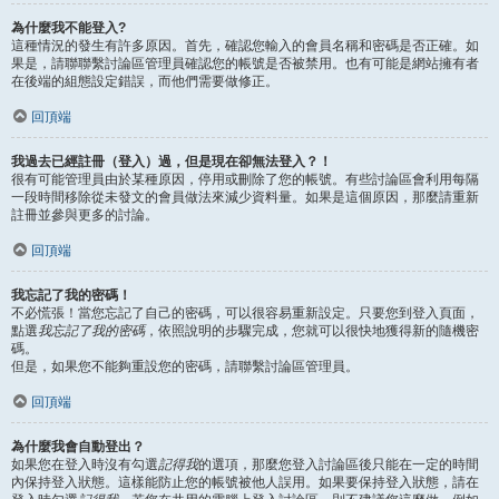
為什麼我不能登入?
這種情況的發生有許多原因。首先，確認您輸入的會員名稱和密碼是否正確。如
果是，請聯聯繫討論區管理員確認您的帳號是否被禁用。也有可能是網站擁有者
在後端的組態設定錯誤，而他們需要做修正。
回頂端
我過去已經註冊（登入）過，但是現在卻無法登入？！
很有可能管理員由於某種原因，停用或刪除了您的帳號。有些討論區會利用每隔
一段時間移除從未發文的會員做法來減少資料量。如果是這個原因，那麼請重新
註冊並參與更多的討論。
回頂端
我忘記了我的密碼！
不必慌張！當您忘記了自己的密碼，可以很容易重新設定。只要您到登入頁面，
點選
我忘記了我的密碼
，依照說明的步驟完成，您就可以很快地獲得新的隨機密
碼。
但是，如果您不能夠重設您的密碼，請聯繫討論區管理員。
回頂端
為什麼我會自動登出？
如果您在登入時沒有勾選
記得我
的選項，那麼您登入討論區後只能在一定的時間
內保持登入狀態。這樣能防止您的帳號被他人誤用。如果要保持登入狀態，請在