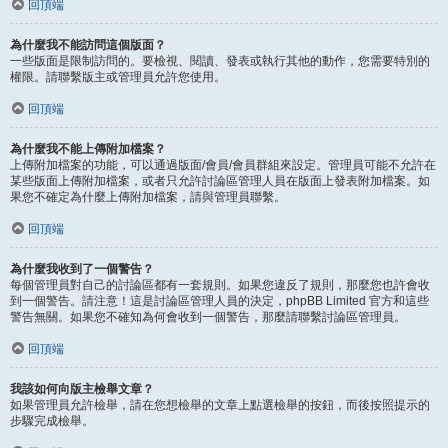
回頂端
為什麼我不能訪問這個版面？
一些版面是限制訪問的。要檢視、閱讀、發表或執行其他的動作，您需要特別的
權限。請聯繫版主或管理員允許您使用。
回頂端
為什麼我不能上傳附加檔案？
上傳附加檔案的功能，可以通過版面/會員/會員群組來設定。管理員可能不允許在
某些版面上傳附加檔案，或者只允許討論區管理人員在版面上發表附加檔案。如
果您不確定為什麼上傳附加檔案，請與管理員聯繫。
回頂端
為什麼我收到了一個警告？
每個管理員對自己的討論區都有一套規則。如果您違反了規則，那麼您也許會收
到一個警告。請注意！這是討論區管理人員的決定，phpBB Limited 官方和這些
警告無關。如果您不確知為何會收到一個警告，那麼請聯繫討論區管理員。
回頂端
我該如何向版主檢舉文章？
如果管理員允許檢舉，請在您想檢舉的文章上點選檢舉的按鈕，而後按照提示的
步驟完成檢舉。