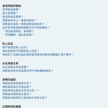
會員等級和群組
管理員是甚麼？
版主是甚麼？
會員群組是甚麼？
我要如何加入一個會員群組？
我要如何成為一個會員群組的組長？
為何某些會員群組能顯示出不同的顏色？
「預設會員群組」是甚麼？
「管理團隊」連結是甚麼？
私人訊息
我不能發送私人訊息！
我老是收到不想要的私人訊息！
我收到了這個討論區裡的會員發送的廣告或騷擾之電子郵件！
好友與黑名單
好友與黑名單是甚麼？
我要如何於好友或黑名單中增加/刪除會員？
搜尋討論區
我要如何搜尋版面文章？
我的搜尋為何沒有結果？
我的搜尋結果為何是空白頁！？
我要如何搜尋某位會員？
我要如何搜尋自己發表的文章和主題？
訂閱與我的最愛