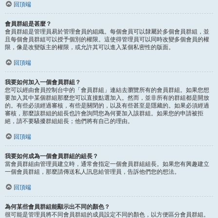
回頂端
會員群組是甚麼？
會員群組是管理員易於管理會員的組織。每個會員可以隸屬於多個會員群組，並
且每個會員群組可以授予個別的權限。這使得管理員可以同時改變多個會員的權
限，像是改變版主的權限，或允許其可以進入某個私密性的版面。
回頂端
我要如何加入一個會員群組？
您可以經由會員控制台中的「會員群組」連結去瀏覽所有的會員群組。如果您想
要加入其中某個群組那麼您可以直接點選加入。然而，並非所有的群組都是開放
的。有些必須經過審核，有些是關閉的，以及有些甚至是隱藏的。如果必須經過
審核，那麼該群組的組長也許會詢問您為何要加入該群組。如果您的申請被拒
絕，請不要騷擾群組組長；他們將有自己的理由。
回頂端
我要如何成為一個會員群組的組長？
當會員群組由管理員建立時，通常會指定一個會員群組組長。如果您有興趣建立
一個會員群組，那麼請傳送私人訊息給管理員，告訴他們您的想法。
回頂端
為何某些會員群組能顯示出不同的顏色？
很可能是管理員將不同會員群組的成員設定不同的顏色，以方便區分會員群組。