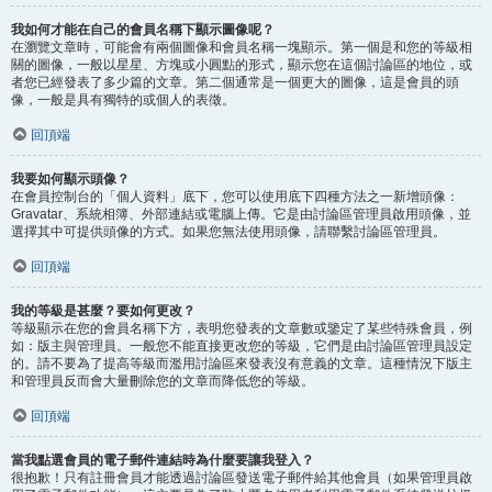
我如何才能在自己的會員名稱下顯示圖像呢？
在瀏覽文章時，可能會有兩個圖像和會員名稱一塊顯示。第一個是和您的等級相
關的圖像，一般以星星、方塊或小圓點的形式，顯示您在這個討論區的地位，或
者您已經發表了多少篇的文章。第二個通常是一個更大的圖像，這是會員的頭
像，一般是具有獨特的或個人的表徵。
回頂端
我要如何顯示頭像？
在會員控制台的「個人資料」底下，您可以使用底下四種方法之一新增頭像：
Gravatar、系統相簿、外部連結或電腦上傳。它是由討論區管理員啟用頭像，並
選擇其中可提供頭像的方式。如果您無法使用頭像，請聯繫討論區管理員。
回頂端
我的等級是甚麼？要如何更改？
等級顯示在您的會員名稱下方，表明您發表的文章數或鑒定了某些特殊會員，例
如：版主與管理員。一般您不能直接更改您的等級，它們是由討論區管理員設定
的。請不要為了提高等級而濫用討論區來發表沒有意義的文章。這種情況下版主
和管理員反而會大量刪除您的文章而降低您的等級。
回頂端
當我點選會員的電子郵件連結時為什麼要讓我登入？
很抱歉！只有註冊會員才能透過討論區發送電子郵件給其他會員（如果管理員啟