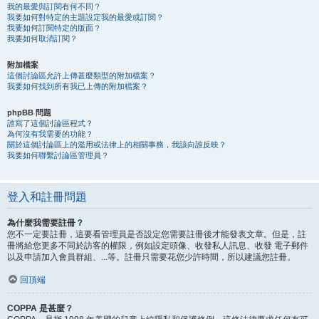
我的最愛與訂閱有何不同？
我要如何對特定的主題設定我的最愛或訂閱？
我要如何訂閱特定的版面？
我要如何取消訂閱？
附加檔案
這個討論區允許上傳甚麼類型的附加檔案？
我要如何找到所有我已上傳的附加檔案？
phpBB 問題
誰寫了這個討論區程式？
為何沒有我需要的功能？
關於這個討論區上的濫用或法律上的相關事務，我該向誰反映？
我要如何聯繫討論區管理員？
登入和註冊問題
為什麼我需要註冊？
您不一定要註冊，這要看管理員是否設定您需要註冊後才能發表文章。但是，註
冊將給您更多不同於訪客的權限，例如設定頭像、收發私人訊息、收發 電子郵件
以及申請加入會員群組、...等。註冊只需要花您少許時間，所以建議您註冊。
回頂端
COPPA 是甚麼？