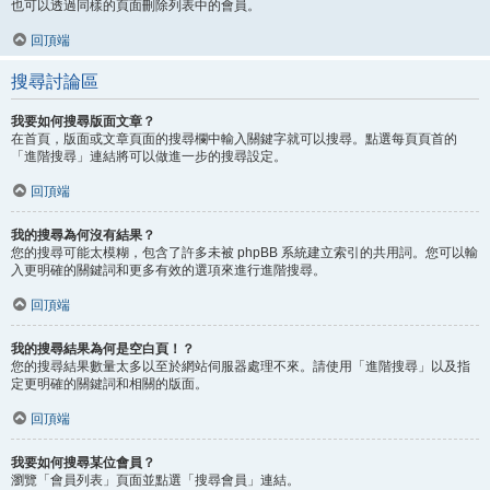
也可以透過同樣的頁面刪除列表中的會員。
回頂端
搜尋討論區
我要如何搜尋版面文章？
在首頁，版面或文章頁面的搜尋欄中輸入關鍵字就可以搜尋。點選每頁頁首的
「進階搜尋」連結將可以做進一步的搜尋設定。
回頂端
我的搜尋為何沒有結果？
您的搜尋可能太模糊，包含了許多未被 phpBB 系統建立索引的共用詞。您可以輸
入更明確的關鍵詞和更多有效的選項來進行進階搜尋。
回頂端
我的搜尋結果為何是空白頁！？
您的搜尋結果數量太多以至於網站伺服器處理不來。請使用「進階搜尋」以及指
定更明確的關鍵詞和相關的版面。
回頂端
我要如何搜尋某位會員？
瀏覽「會員列表」頁面並點選「搜尋會員」連結。