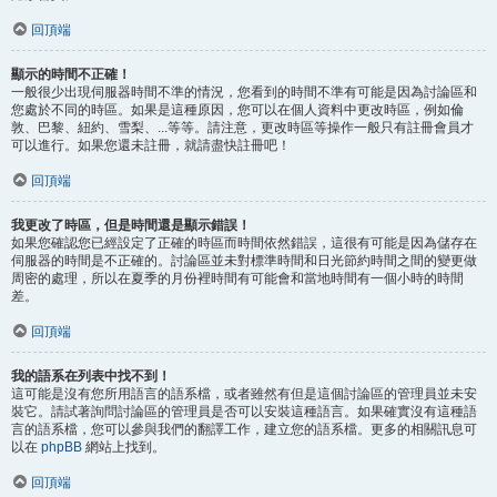
回頂端
顯示的時間不正確！
一般很少出現伺服器時間不準的情況，您看到的時間不準有可能是因為討論區和
您處於不同的時區。如果是這種原因，您可以在個人資料中更改時區，例如倫
敦、巴黎、紐約、雪梨、...等等。請注意，更改時區等操作一般只有註冊會員才
可以進行。如果您還未註冊，就請盡快註冊吧！
回頂端
我更改了時區，但是時間還是顯示錯誤！
如果您確認您已經設定了正確的時區而時間依然錯誤，這很有可能是因為儲存在
伺服器的時間是不正確的。討論區並未對標準時間和日光節約時間之間的變更做
周密的處理，所以在夏季的月份裡時間有可能會和當地時間有一個小時的時間
差。
回頂端
我的語系在列表中找不到！
這可能是沒有您所用語言的語系檔，或者雖然有但是這個討論區的管理員並未安
裝它。請試著詢問討論區的管理員是否可以安裝這種語言。如果確實沒有這種語
言的語系檔，您可以參與我們的翻譯工作，建立您的語系檔。更多的相關訊息可
以在
phpBB
網站上找到。
回頂端