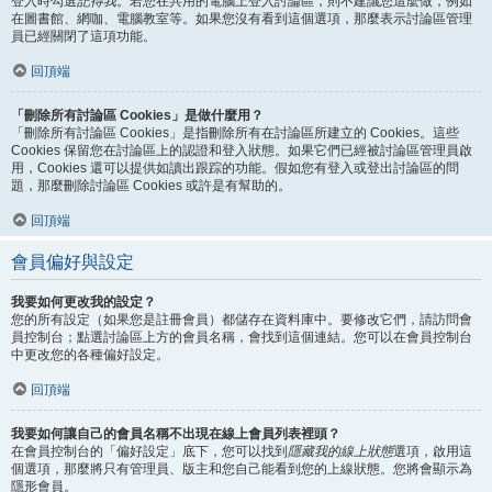
登入時勾選
記得我
。若您在共用的電腦上登入討論區，則不建議您這麼做，例如
在圖書館、網咖、電腦教室等。如果您沒有看到這個選項，那麼表示討論區管理
員已經關閉了這項功能。
回頂端
「刪除所有討論區 Cookies」是做什麼用？
「刪除所有討論區 Cookies」是指刪除所有在討論區所建立的 Cookies。這些
Cookies 保留您在討論區上的認證和登入狀態。如果它們已經被討論區管理員啟
用，Cookies 還可以提供如讀出跟踪的功能。假如您有登入或登出討論區的問
題，那麼刪除討論區 Cookies 或許是有幫助的。
回頂端
會員偏好與設定
我要如何更改我的設定？
您的所有設定（如果您是註冊會員）都儲存在資料庫中。要修改它們，請訪問會
員控制台；點選討論區上方的會員名稱，會找到這個連結。您可以在會員控制台
中更改您的各種偏好設定。
回頂端
我要如何讓自己的會員名稱不出現在線上會員列表裡頭？
在會員控制台的「偏好設定」底下，您可以找到
隱藏我的線上狀態
選項，啟用這
個選項，那麼將只有管理員、版主和您自己能看到您的上線狀態。您將會顯示為
隱形會員。