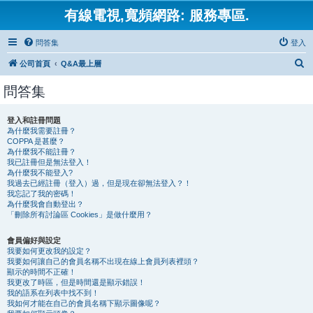
有線電視,寬頻網路: 服務專區.
問答集
登入
搜
公司首頁
Q&A最上層
尋
問答集
登入和註冊問題
為什麼我需要註冊？
COPPA 是甚麼？
為什麼我不能註冊？
我已註冊但是無法登入！
為什麼我不能登入?
我過去已經註冊（登入）過，但是現在卻無法登入？！
我忘記了我的密碼！
為什麼我會自動登出？
「刪除所有討論區 Cookies」是做什麼用？
會員偏好與設定
我要如何更改我的設定？
我要如何讓自己的會員名稱不出現在線上會員列表裡頭？
顯示的時間不正確！
我更改了時區，但是時間還是顯示錯誤！
我的語系在列表中找不到！
我如何才能在自己的會員名稱下顯示圖像呢？