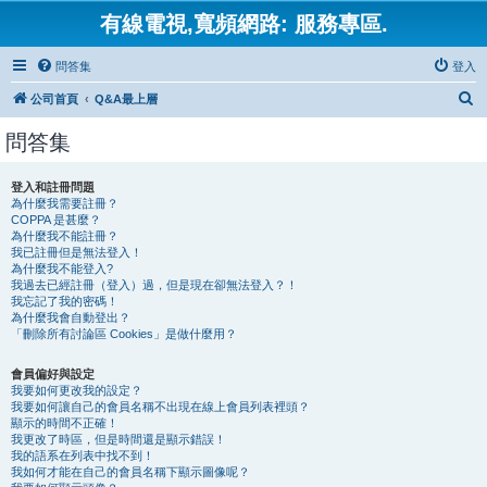
有線電視,寬頻網路: 服務專區.
問答集
登入
搜
公司首頁
Q&A最上層
尋
問答集
登入和註冊問題
為什麼我需要註冊？
COPPA 是甚麼？
為什麼我不能註冊？
我已註冊但是無法登入！
為什麼我不能登入?
我過去已經註冊（登入）過，但是現在卻無法登入？！
我忘記了我的密碼！
為什麼我會自動登出？
「刪除所有討論區 Cookies」是做什麼用？
會員偏好與設定
我要如何更改我的設定？
我要如何讓自己的會員名稱不出現在線上會員列表裡頭？
顯示的時間不正確！
我更改了時區，但是時間還是顯示錯誤！
我的語系在列表中找不到！
我如何才能在自己的會員名稱下顯示圖像呢？