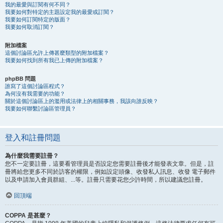
我的最愛與訂閱有何不同？
我要如何對特定的主題設定我的最愛或訂閱？
我要如何訂閱特定的版面？
我要如何取消訂閱？
附加檔案
這個討論區允許上傳甚麼類型的附加檔案？
我要如何找到所有我已上傳的附加檔案？
phpBB 問題
誰寫了這個討論區程式？
為何沒有我需要的功能？
關於這個討論區上的濫用或法律上的相關事務，我該向誰反映？
我要如何聯繫討論區管理員？
登入和註冊問題
為什麼我需要註冊？
您不一定要註冊，這要看管理員是否設定您需要註冊後才能發表文章。但是，註
冊將給您更多不同於訪客的權限，例如設定頭像、收發私人訊息、收發 電子郵件
以及申請加入會員群組、...等。註冊只需要花您少許時間，所以建議您註冊。
回頂端
COPPA 是甚麼？