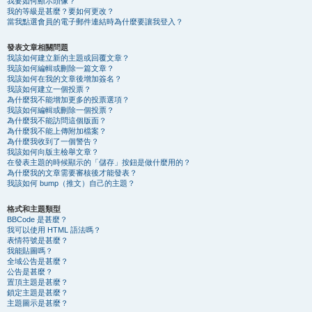
我要如何顯示頭像？
我的等級是甚麼？要如何更改？
當我點選會員的電子郵件連結時為什麼要讓我登入？
發表文章相關問題
我該如何建立新的主題或回覆文章？
我該如何編輯或刪除一篇文章？
我該如何在我的文章後增加簽名？
我該如何建立一個投票？
為什麼我不能增加更多的投票選項？
我該如何編輯或刪除一個投票？
為什麼我不能訪問這個版面？
為什麼我不能上傳附加檔案？
為什麼我收到了一個警告？
我該如何向版主檢舉文章？
在發表主題的時候顯示的「儲存」按鈕是做什麼用的？
為什麼我的文章需要審核後才能發表？
我該如何 bump（推文）自己的主題？
格式和主題類型
BBCode 是甚麼？
我可以使用 HTML 語法嗎？
表情符號是甚麼？
我能貼圖嗎？
全域公告是甚麼？
公告是甚麼？
置頂主題是甚麼？
鎖定主題是甚麼？
主題圖示是甚麼？