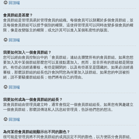
回頂端
會員群組是甚麼？
會員群組是管理員易於管理會員的組織。每個會員可以隸屬於多個會員群組，並
且每個會員群組可以授予個別的權限。這使得管理員可以同時改變多個會員的權
限，像是改變版主的權限，或允許其可以進入某個私密性的版面。
回頂端
我要如何加入一個會員群組？
您可以經由會員控制台中的「會員群組」連結去瀏覽所有的會員群組。如果您想
要加入其中某個群組那麼您可以直接點選加入。然而，並非所有的群組都是開放
的。有些必須經過審核，有些是關閉的，以及有些甚至是隱藏的。如果必須經過
審核，那麼該群組的組長也許會詢問您為何要加入該群組。如果您的申請被拒
絕，請不要騷擾群組組長；他們將有自己的理由。
回頂端
我要如何成為一個會員群組的組長？
當會員群組由管理員建立時，通常會指定一個會員群組組長。如果您有興趣建立
一個會員群組，那麼請傳送私人訊息給管理員，告訴他們您的想法。
回頂端
為何某些會員群組能顯示出不同的顏色？
很可能是管理員將不同會員群組的成員設定不同的顏色，以方便區分會員群組。