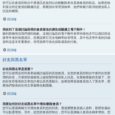
您可以在會員控制台中透過訊息規則以自動刪除來自某個會員的私訊。如果您收
到某位特定會員的騷擾訊息，那麼請向管理員檢舉，他們有權力取消他發送私人
訊息的權限。
回頂端
我收到了這個討論區裡的會員發送的廣告或騷擾之電子郵件！
聽到那種情況我們感到抱歉。這個討論區的電子郵件表單特徵包含可以測試與追
蹤寄件者的保護資訊，您應該將它完全地轉寄給管理員，其中包含寄件者的詳細
資料這是非常重要的，管理員將可依此採取適當的行動。
回頂端
好友與黑名單
好友與黑名單是甚麼？
您可以使用這些列表來組織討論區的其他會員。在您的會員控制台中會列出您新
增的好友，方便您快速檢視上線狀態和發送私人訊息。在風格樣板的支援下，您
的好友所發表的文章也許會以高亮度顯示。如果您將某個會員加入了黑名單，那
麼他們發表的任何文章都將自動隱藏。
回頂端
我要如何於好友或黑名單中增加/刪除會員？
您可以透過兩種方式增加會員到您的列表。透過瀏覽會員個人資料，那裡有連結
可以點選增加。另外，從您的會員控制台，您可以直接輸入會員名稱來增加。您