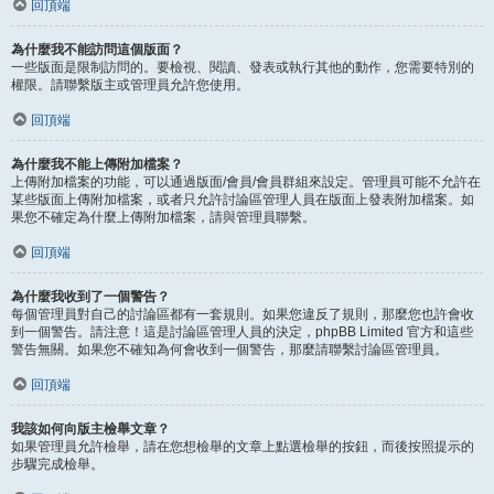
回頂端
為什麼我不能訪問這個版面？
一些版面是限制訪問的。要檢視、閱讀、發表或執行其他的動作，您需要特別的
權限。請聯繫版主或管理員允許您使用。
回頂端
為什麼我不能上傳附加檔案？
上傳附加檔案的功能，可以通過版面/會員/會員群組來設定。管理員可能不允許在
某些版面上傳附加檔案，或者只允許討論區管理人員在版面上發表附加檔案。如
果您不確定為什麼上傳附加檔案，請與管理員聯繫。
回頂端
為什麼我收到了一個警告？
每個管理員對自己的討論區都有一套規則。如果您違反了規則，那麼您也許會收
到一個警告。請注意！這是討論區管理人員的決定，phpBB Limited 官方和這些
警告無關。如果您不確知為何會收到一個警告，那麼請聯繫討論區管理員。
回頂端
我該如何向版主檢舉文章？
如果管理員允許檢舉，請在您想檢舉的文章上點選檢舉的按鈕，而後按照提示的
步驟完成檢舉。