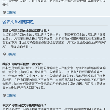
用了電子郵件功能）。這主要是為了防止匿名使用者利用電子郵件系統發送垃圾
郵件。
回頂端
發表文章相關問題
我該如何建立新的主題或回覆文章？
在版面上建立新的主題，請點選「發表主題」。要回覆某個主題，請點選「回覆
文章」。您需要註冊之後才能發表文章，您所擁有的權限列表顯示在版面和文章
頁面的下方（比如
您可以在這個版面上發表主題、您可以在這個版面上傳附加檔
案、...等
這樣的列表）。
回頂端
我該如何編輯或刪除一篇文章？
除非您是管理員或版主，否則您只能編輯您自己的文章。您可以點選
編輯
按鈕編
輯一篇文章（有時必須在發表後的一段時間內）。如果有人已經回覆過這篇文
章，您修改後會在文章的下方留下一段編輯過後的記錄，這將列出您修改的次數
和時間。在沒有回覆的情況下不會顯示，在管理員和版主修改的情況下也可能不
會顯示，除非他們決定留下一段記錄說明他們編輯文章的原因。請注意！普通會
員無法刪除已經有人回覆的文章。
回頂端
我該如何在我的文章後增加簽名？
您必須先建立一個簽名檔後才能在文章中增加，建立簽名檔在您的個人資料管理