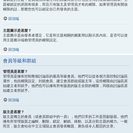
題被鎖定的原因有很多，而且只有版主及管理員才有此權限。如果管理員有開放
權限的話，那麼您也可以鎖定自己所發表的主題。
回頂端
主題圖示是甚麼？
主題圖示是由發表者選定，它是和主題相關的圖案用以顯示其內容。是否可以使
用主題圖示端賴管理員的權限設定。
回頂端
會員等級和群組
管理員是甚麼？
管理員是擁有控制整個討論區的最高等級會員。他們可以從各個方面控制討論區
運作，包括權限設定、封鎖會員、建立會員群組或版主等，這些權限由討論區原
始建立者所賦予。他們也可以擁有所有版面的版主全部的權限，同樣由討論區原
始建立者所賦予。
回頂端
版主是甚麼？
版主是獨立的會員（或會員群組中的一員），他們日常的工作是照顧版面。他們
擁有所管理版面之編輯、刪除、鎖定、解鎖、移動、以及分割主題的權力。一般
而言，版主會站在中立立場阻止會員發表離題、廣告或令人厭惡的文章。