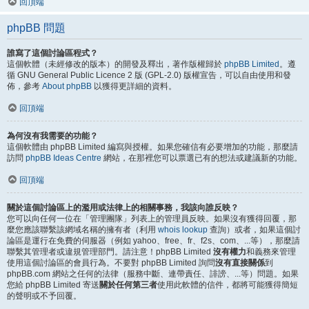
回頂端
phpBB 問題
誰寫了這個討論區程式？
這個軟體（未經修改的版本）的開發及釋出，著作版權歸於
phpBB Limited
。遵
循 GNU General Public Licence 2 版 (GPL-2.0) 版權宣告，可以自由使用和發
佈，參考
About phpBB
以獲得更詳細的資料。
回頂端
為何沒有我需要的功能？
這個軟體由 phpBB Limited 編寫與授權。如果您確信有必要增加的功能，那麼請
訪問
phpBB Ideas Centre
網站，在那裡您可以票選已有的想法或建議新的功能。
回頂端
關於這個討論區上的濫用或法律上的相關事務，我該向誰反映？
您可以向任何一位在「管理團隊」列表上的管理員反映。如果沒有獲得回覆，那
麼您應該聯繫該網域名稱的擁有者（利用
whois lookup
查詢）或者，如果這個討
論區是運行在免費的伺服器（例如 yahoo、free、fr、f2s、com、...等），那麼請
聯繫其管理者或違規管理部門。請注意！phpBB Limited
沒有權力
和義務來管理
使用這個討論區的會員行為。不要對 phpBB Limited 詢問
沒有直接關係
到
phpBB.com 網站之任何的法律（服務中斷、連帶責任、誹謗、...等）問題。如果
您給 phpBB Limited 寄送
關於任何第三者
使用此軟體的信件，都將可能獲得簡短
的聲明或不予回覆。