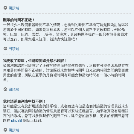
回頂端
顯示的時間不正確！
一般很少出現伺服器時間不準的情況，您看到的時間不準有可能是因為討論區和
您處於不同的時區。如果是這種原因，您可以在個人資料中更改時區，例如倫
敦、巴黎、紐約、雪梨、...等等。請注意，更改時區等操作一般只有註冊會員才
可以進行。如果您還未註冊，就請盡快註冊吧！
回頂端
我更改了時區，但是時間還是顯示錯誤！
如果您確認您已經設定了正確的時區而時間依然錯誤，這很有可能是因為儲存在
伺服器的時間是不正確的。討論區並未對標準時間和日光節約時間之間的變更做
周密的處理，所以在夏季的月份裡時間有可能會和當地時間有一個小時的時間
差。
回頂端
我的語系在列表中找不到！
這可能是沒有您所用語言的語系檔，或者雖然有但是這個討論區的管理員並未安
裝它。請試著詢問討論區的管理員是否可以安裝這種語言。如果確實沒有這種語
言的語系檔，您可以參與我們的翻譯工作，建立您的語系檔。更多的相關訊息可
以在
phpBB
網站上找到。
回頂端