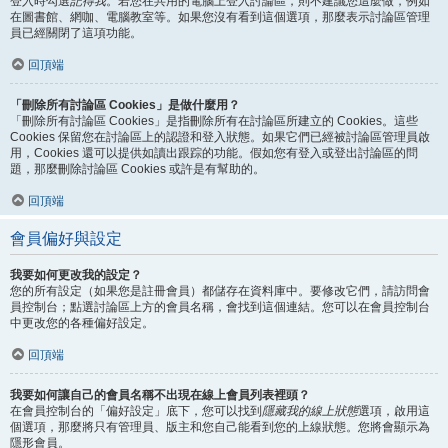
登入時勾選
記得我
。若您在共用的電腦上登入討論區，則不建議您這麼做，例如
在圖書館、網咖、電腦教室等。如果您沒有看到這個選項，那麼表示討論區管理
員已經關閉了這項功能。
回頂端
「刪除所有討論區 Cookies」是做什麼用？
「刪除所有討論區 Cookies」是指刪除所有在討論區所建立的 Cookies。這些
Cookies 保留您在討論區上的認證和登入狀態。如果它們已經被討論區管理員啟
用，Cookies 還可以提供如讀出跟踪的功能。假如您有登入或登出討論區的問
題，那麼刪除討論區 Cookies 或許是有幫助的。
回頂端
會員偏好與設定
我要如何更改我的設定？
您的所有設定（如果您是註冊會員）都儲存在資料庫中。要修改它們，請訪問會
員控制台；點選討論區上方的會員名稱，會找到這個連結。您可以在會員控制台
中更改您的各種偏好設定。
回頂端
我要如何讓自己的會員名稱不出現在線上會員列表裡頭？
在會員控制台的「偏好設定」底下，您可以找到
隱藏我的線上狀態
選項，啟用這
個選項，那麼將只有管理員、版主和您自己能看到您的上線狀態。您將會顯示為
隱形會員。