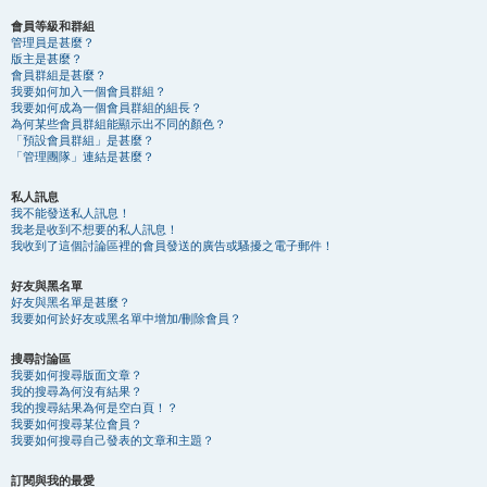
會員等級和群組
管理員是甚麼？
版主是甚麼？
會員群組是甚麼？
我要如何加入一個會員群組？
我要如何成為一個會員群組的組長？
為何某些會員群組能顯示出不同的顏色？
「預設會員群組」是甚麼？
「管理團隊」連結是甚麼？
私人訊息
我不能發送私人訊息！
我老是收到不想要的私人訊息！
我收到了這個討論區裡的會員發送的廣告或騷擾之電子郵件！
好友與黑名單
好友與黑名單是甚麼？
我要如何於好友或黑名單中增加/刪除會員？
搜尋討論區
我要如何搜尋版面文章？
我的搜尋為何沒有結果？
我的搜尋結果為何是空白頁！？
我要如何搜尋某位會員？
我要如何搜尋自己發表的文章和主題？
訂閱與我的最愛