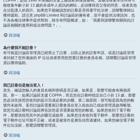
COPPA，是指 1998 年美國的兒童上線隱私和保護條例。這條法律要求任何有可
能收集年齡小於 13 歲的未成年人資訊的網站，必須獲得其父母的同意，或者其他
合法監護人的容許。如果您不能確認您的註冊是否得遵守此法律，請聯繫律師以
獲得援助。請注意 phpBB Limited 和討論區的擁有者，並不會提供法律諮詢，也
不為各種法律事件提供幫助，除非有問題概述，如：「我要與誰聯繫有關與此討
論區相關的濫用和或法律問題？」。
回頂端
為什麼我不能註冊？
有可能是討論區管理員已經禁止了註冊，以防止新的訪客申請。或是討論區管理
者封鎖了您所連線的 IP 位址或者禁用您想要註冊的會員名稱。請聯繫討論區管理
員以獲得協助。
回頂端
我已註冊但是無法登入！
首先，確認您輸入的會員名稱和密碼是否正確。如果是，那麼可能會有兩個原
因。第一：如果討論區支援 COPPA，而且您在註冊時指定自己小於 13 歲，那麼
您必須先按照您收到的提示完成必要的步驟。第二個原因：很可能是因為您的帳
號尚未啟用。某些討論區需要新註冊會員在登入前由自己或由管理員啟用帳號。
當您完成註冊時討論區將告訴您是否需要啟用您的帳號。如果您收到了電子郵
件，那麼就按照其中的步驟完成啟用，如果您沒有收到電子郵件，那麼您註冊的
電子郵件位址可能不正確，或者是被當作是廣告信而過濾掉。如果您確信電子郵
件位址沒錯，那麼請聯繫管理員。
回頂端