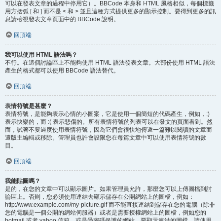
可以在發表文章的過程中停用它）。BBCode 本身和 HTML 風格相似，每個標籤
用方括弧 [ 和 ] 而不是 < 和 > 並且這種方式提供更多的顯示控制。要得到更多的訊
息請檢視發表文章頁面中的 BBCode 說明。
回頂端
我可以使用 HTML 語法嗎？
不行。在這個討論區上不能夠使用 HTML 語法發表文章。大部份使用 HTML 語法
產生的格式都可以使用 BBCode 語法替代。
回頂端
表情符號是甚麼？
表情符號，是能夠表示心情的小圖案，它是使用一個簡短的代碼產生，例如，:)
表示快樂的，而 :( 表示悲傷的。所有表情符號的列表可以在發文的頁面看到。然
而，試著不要過度使用表情符號，因為它們會很快地傳遞一篇難以閱讀的文章而
遭版主編輯或移除。管理員也許會設限您在每篇文章中可以使用表情符號的數
目。
回頂端
我能貼圖嗎？
是的，在您的文章中可以顯示圖片。如果管理員允許，那麼您可以上傳圖檔到討
論區上。否則，您必須使用連結去顯示儲存在公開網站上的圖檔，例如：
http://www.example.com/my-picture.gif 而不能直接連結到儲存在您的電腦（除非
您的電腦是一個公開的網站伺服器）或者是需要授權網站上的圖檔，例如您的
hotmail 或者 yahoo 信箱，或是受密碼保護的網站。要顯示連結的圖檔，請使用