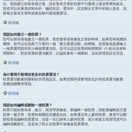
台。當您建立好簽名檔之後，請在發表文章的頁面中勾選
附上簽名
來增加簽名。
您也可以在會員控制台的「偏好設定」選項中，設定顯示文章中的個人簽名，這
樣每次發表文章時就會自動勾選相應選項。
回頂端
我該如何建立一個投票？
您可以很容易地建立一個投票，當您發表或者修改文章的時候，如果您有相應的
權限，您可以在頁面下方看到一個「建立票選活動」的標籤。您需要為投票輸入
一個票選問題和至少兩個票選項目。您可以設定投票的時間限制（0 表示沒有時
間限制）。對於投票的選項數目，討論區會有一個限制，這由管理員設定決定。
回頂端
為什麼我不能增加更多的投票選項？
投票選項數量的限制由管理員設定。如果您覺得需要增加允許的投票選項數量，
那麼請聯繫管理員。
回頂端
我該如何編輯或刪除一個投票？
投票只能由發表者，版主，或管理員修改。要編輯一個投票，請點選編輯該主題
的第一篇文章；投票的相關設定總是在此。如果還沒有人參與投票，會員可以刪
除投票或編輯投票選項，但是一旦已經有人參與投票，就只有版主或管理員可以
編輯或刪除它。這是為了防止在投票中途修改投票選項。