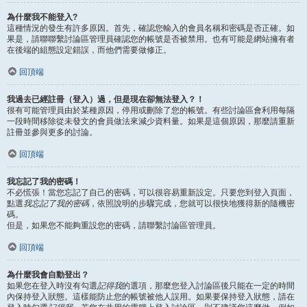
為什麼我不能登入?
這種情況的發生有許多原因。首先，確認您輸入的會員名稱和密碼是否正確。如
果是，請聯聯繫討論區管理員確認您的帳號是否被禁用。也有可能是網站擁有者
在後端的組態設定錯誤，而他們需要做修正。
回頂端
我過去已經註冊（登入）過，但是現在卻無法登入？！
很有可能管理員由於某種原因，停用或刪除了您的帳號。有些討論區會利用每隔
一段時間移除從未發文的會員做法來減少資料量。如果是這個原因，那麼請重新
註冊並參與更多的討論。
回頂端
我忘記了我的密碼！
不必慌張！當您忘記了自己的密碼，可以很容易重新設定。只要您到登入頁面，
點選
我忘記了我的密碼
，依照說明的步驟完成，您就可以很快地獲得新的隨機密
碼。
但是，如果您不能夠重設您的密碼，請聯繫討論區管理員。
回頂端
為什麼我會自動登出？
如果您在登入時沒有勾選
記得我
的選項，那麼您登入討論區後只能在一定的時間
內保持登入狀態。這樣能防止您的帳號被他人誤用。如果要保持登入狀態，請在