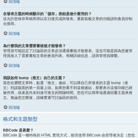
回頂端
在發表主題的時候顯示的「儲存」按鈕是做什麼用的？
這允許您保存草稿而得以在日後完成與發表。重新裝載文章的功能請到會員控制
台搜尋。
回頂端
為什麼我的文章需要審核後才能發表？
管理員可能設定了討論區的文章必須通過審核才能發表。這也可能是因為您被管
理員放入了需要審核文章的會員列表。有關詳細信息，請與管理員聯繫。
回頂端
我該如何 bump（推文）自己的主題？
當您在瀏覽文章時，點選「推文」連結，可以將自己所發表的主題 bump（推
文）到該版面的第一頁最上頭。如果您看不到這個連結，那麼表示這個功能已經
被停用，或者是尚未到達可推文的間隔時間。您也可以簡單地透過回覆主題來推
文。無論您怎麼做，請確實遵守討論區的規則。
回頂端
格式和主題類型
BBCode 是甚麼？
BBCode 是一種特殊的 HTML 實現方式，能否使用 BBCode 由管理者決定（您也