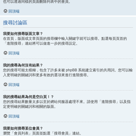
也可以透過同樣的頁面刪除列表中的會員。
回頂端
搜尋討論區
我要如何搜尋版面文章？
在首頁，版面或文章頁面的搜尋欄中輸入關鍵字就可以搜尋。點選每頁頁首的
「進階搜尋」連結將可以做進一步的搜尋設定。
回頂端
我的搜尋為何沒有結果？
您的搜尋可能太模糊，包含了許多未被 phpBB 系統建立索引的共用詞。您可以輸
入更明確的關鍵詞和更多有效的選項來進行進階搜尋。
回頂端
我的搜尋結果為何是空白頁！？
您的搜尋結果數量太多以至於網站伺服器處理不來。請使用「進階搜尋」以及指
定更明確的關鍵詞和相關的版面。
回頂端
我要如何搜尋某位會員？
瀏覽「會員列表」頁面並點選「搜尋會員」連結。