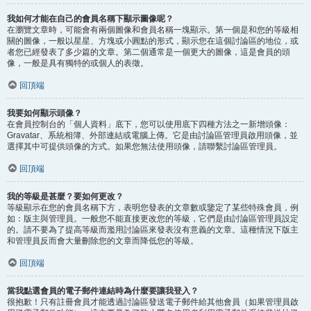
我如何才能在自己的會員名稱下顯示圖像呢？
在瀏覽文章時，可能會有兩個圖像和會員名稱一塊顯示。第一個是和您的等級相
關的圖像，一般以星星、方塊或小圓點的形式，顯示您在這個討論區的地位，或
者您已經發表了多少篇的文章。第二個通常是一個更大的圖像，這是會員的頭
像，一般是具有獨特的或個人的表徵。
回頂端
我要如何顯示頭像？
在會員控制台的「個人資料」底下，您可以使用底下四種方法之一新增頭像：
Gravatar、系統相簿、外部連結或電腦上傳。它是由討論區管理員啟用頭像，並
選擇其中可提供頭像的方式。如果您無法使用頭像，請聯繫討論區管理員。
回頂端
我的等級是甚麼？要如何更改？
等級顯示在您的會員名稱下方，表明您發表的文章數或鑒定了某些特殊會員，例
如：版主與管理員。一般您不能直接更改您的等級，它們是由討論區管理員設定
的。請不要為了提高等級而濫用討論區來發表沒有意義的文章。這種情況下版主
和管理員反而會大量刪除您的文章而降低您的等級。
回頂端
當我點選會員的電子郵件連結時為什麼要讓我登入？
很抱歉！只有註冊會員才能透過討論區發送電子郵件給其他會員（如果管理員啟