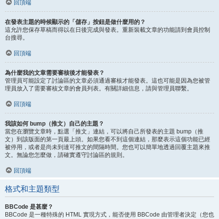
回頂端
在發表主題的時候顯示的「儲存」按鈕是做什麼用的？
這允許您保存草稿而得以在日後完成與發表。重新裝載文章的功能請到會員控制
台搜尋。
回頂端
為什麼我的文章需要審核後才能發表？
管理員可能設定了討論區的文章必須通過審核才能發表。這也可能是因為您被管
理員放入了需要審核文章的會員列表。有關詳細信息，請與管理員聯繫。
回頂端
我該如何 bump（推文）自己的主題？
當您在瀏覽文章時，點選「推文」連結，可以將自己所發表的主題 bump（推
文）到該版面的第一頁最上頭。如果您看不到這個連結，那麼表示這個功能已經
被停用，或者是尚未到達可推文的間隔時間。您也可以簡單地透過回覆主題來推
文。無論您怎麼做，請確實遵守討論區的規則。
回頂端
格式和主題類型
BBCode 是甚麼？
BBCode 是一種特殊的 HTML 實現方式，能否使用 BBCode 由管理者決定（您也