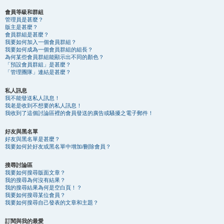
會員等級和群組
管理員是甚麼？
版主是甚麼？
會員群組是甚麼？
我要如何加入一個會員群組？
我要如何成為一個會員群組的組長？
為何某些會員群組能顯示出不同的顏色？
「預設會員群組」是甚麼？
「管理團隊」連結是甚麼？
私人訊息
我不能發送私人訊息！
我老是收到不想要的私人訊息！
我收到了這個討論區裡的會員發送的廣告或騷擾之電子郵件！
好友與黑名單
好友與黑名單是甚麼？
我要如何於好友或黑名單中增加/刪除會員？
搜尋討論區
我要如何搜尋版面文章？
我的搜尋為何沒有結果？
我的搜尋結果為何是空白頁！？
我要如何搜尋某位會員？
我要如何搜尋自己發表的文章和主題？
訂閱與我的最愛