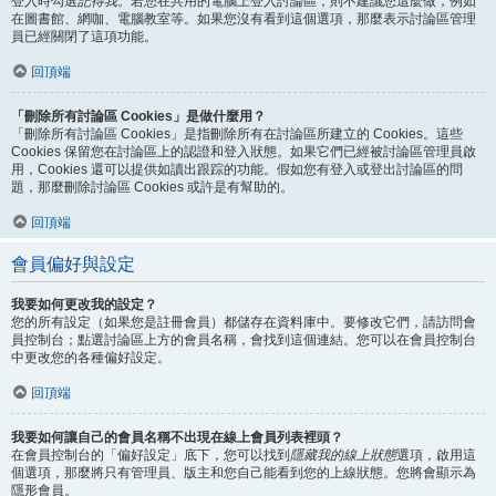
登入時勾選
記得我
。若您在共用的電腦上登入討論區，則不建議您這麼做，例如
在圖書館、網咖、電腦教室等。如果您沒有看到這個選項，那麼表示討論區管理
員已經關閉了這項功能。
回頂端
「刪除所有討論區 Cookies」是做什麼用？
「刪除所有討論區 Cookies」是指刪除所有在討論區所建立的 Cookies。這些
Cookies 保留您在討論區上的認證和登入狀態。如果它們已經被討論區管理員啟
用，Cookies 還可以提供如讀出跟踪的功能。假如您有登入或登出討論區的問
題，那麼刪除討論區 Cookies 或許是有幫助的。
回頂端
會員偏好與設定
我要如何更改我的設定？
您的所有設定（如果您是註冊會員）都儲存在資料庫中。要修改它們，請訪問會
員控制台；點選討論區上方的會員名稱，會找到這個連結。您可以在會員控制台
中更改您的各種偏好設定。
回頂端
我要如何讓自己的會員名稱不出現在線上會員列表裡頭？
在會員控制台的「偏好設定」底下，您可以找到
隱藏我的線上狀態
選項，啟用這
個選項，那麼將只有管理員、版主和您自己能看到您的上線狀態。您將會顯示為
隱形會員。