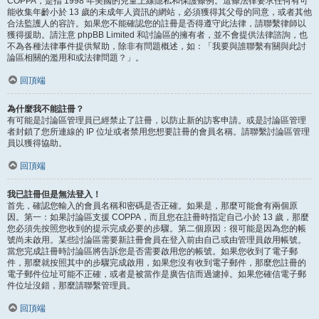
COPPA，是指 1998 年美國的兒童上線隱私和保護條例。這條法律要求任何有可
能收集年齡小於 13 歲的未成年人資訊的網站，必須獲得其父母的同意，或者其他
合法監護人的容許。如果您不能確認您的註冊是否得遵守此法律，請聯繫律師以
獲得援助。請注意 phpBB Limited 和討論區的擁有者，並不會提供法律諮詢，也
不為各種法律事件提供幫助，除非有問題概述，如：「我要與誰聯繫有關與此討
論區相關的濫用和或法律問題？」。
回頂端
為什麼我不能註冊？
有可能是討論區管理員已經禁止了註冊，以防止新的訪客申請。或是討論區管理
者封鎖了您所連線的 IP 位址或者禁用您想要註冊的會員名稱。請聯繫討論區管理
員以獲得協助。
回頂端
我已註冊但是無法登入！
首先，確認您輸入的會員名稱和密碼是否正確。如果是，那麼可能會有兩個原
因。第一：如果討論區支援 COPPA，而且您在註冊時指定自己小於 13 歲，那麼
您必須先按照您收到的提示完成必要的步驟。第二個原因：很可能是因為您的帳
號尚未啟用。某些討論區需要新註冊會員在登入前由自己或由管理員啟用帳號。
當您完成註冊時討論區將告訴您是否需要啟用您的帳號。如果您收到了電子郵
件，那麼就按照其中的步驟完成啟用，如果您沒有收到電子郵件，那麼您註冊的
電子郵件位址可能不正確，或者是被當作是廣告信而過濾掉。如果您確信電子郵
件位址沒錯，那麼請聯繫管理員。
回頂端