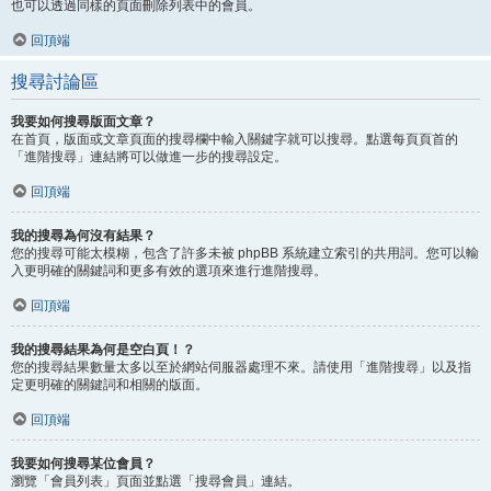
也可以透過同樣的頁面刪除列表中的會員。
回頂端
搜尋討論區
我要如何搜尋版面文章？
在首頁，版面或文章頁面的搜尋欄中輸入關鍵字就可以搜尋。點選每頁頁首的
「進階搜尋」連結將可以做進一步的搜尋設定。
回頂端
我的搜尋為何沒有結果？
您的搜尋可能太模糊，包含了許多未被 phpBB 系統建立索引的共用詞。您可以輸
入更明確的關鍵詞和更多有效的選項來進行進階搜尋。
回頂端
我的搜尋結果為何是空白頁！？
您的搜尋結果數量太多以至於網站伺服器處理不來。請使用「進階搜尋」以及指
定更明確的關鍵詞和相關的版面。
回頂端
我要如何搜尋某位會員？
瀏覽「會員列表」頁面並點選「搜尋會員」連結。