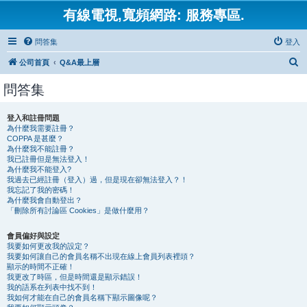
有線電視,寬頻網路: 服務專區.
問答集
登入
搜
公司首頁
Q&A最上層
尋
問答集
登入和註冊問題
為什麼我需要註冊？
COPPA 是甚麼？
為什麼我不能註冊？
我已註冊但是無法登入！
為什麼我不能登入?
我過去已經註冊（登入）過，但是現在卻無法登入？！
我忘記了我的密碼！
為什麼我會自動登出？
「刪除所有討論區 Cookies」是做什麼用？
會員偏好與設定
我要如何更改我的設定？
我要如何讓自己的會員名稱不出現在線上會員列表裡頭？
顯示的時間不正確！
我更改了時區，但是時間還是顯示錯誤！
我的語系在列表中找不到！
我如何才能在自己的會員名稱下顯示圖像呢？