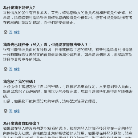
為什麼我不能登入?
這種情況的發生有許多原因。首先，確認您輸入的會員名稱和密碼是否正確。如
果是，請聯聯繫討論區管理員確認您的帳號是否被禁用。也有可能是網站擁有者
在後端的組態設定錯誤，而他們需要做修正。
回頂端
我過去已經註冊（登入）過，但是現在卻無法登入？！
很有可能管理員由於某種原因，停用或刪除了您的帳號。有些討論區會利用每隔
一段時間移除從未發文的會員做法來減少資料量。如果是這個原因，那麼請重新
註冊並參與更多的討論。
回頂端
我忘記了我的密碼！
不必慌張！當您忘記了自己的密碼，可以很容易重新設定。只要您到登入頁面，
點選
我忘記了我的密碼
，依照說明的步驟完成，您就可以很快地獲得新的隨機密
碼。
但是，如果您不能夠重設您的密碼，請聯繫討論區管理員。
回頂端
為什麼我會自動登出？
如果您在登入時沒有勾選
記得我
的選項，那麼您登入討論區後只能在一定的時間
內保持登入狀態。這樣能防止您的帳號被他人誤用。如果要保持登入狀態，請在